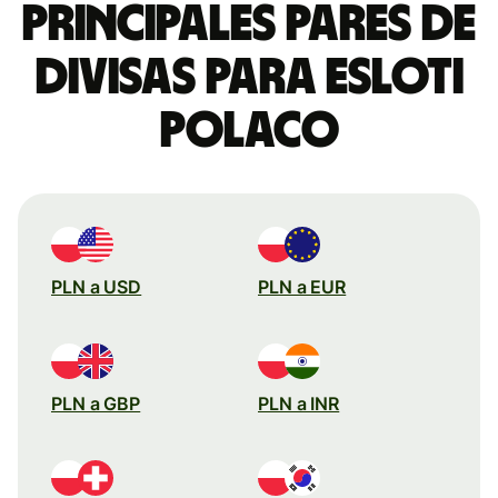
Principales pares de
divisas para esloti
polaco
PLN a USD
PLN a EUR
PLN a GBP
PLN a INR