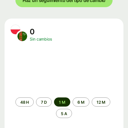
Haz un seguimiento del tipo de cambio
0
Sin cambios
Periodo
48 H
7 D
1 M
6 M
12 M
de
tiempo
5 A