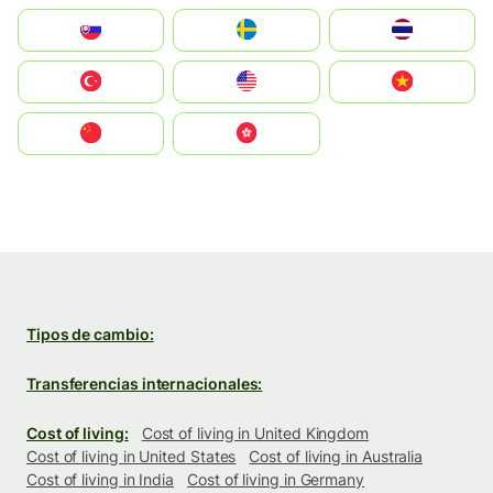
Slovensko
Ruoŧŧa
ไทย
Türkiye
United States
Vietnam
中国
中國香港特別行政區
Tipos de cambio:
Transferencias internacionales:
Cost of living:
Cost of living in United Kingdom
Cost of living in United States
Cost of living in Australia
Cost of living in India
Cost of living in Germany