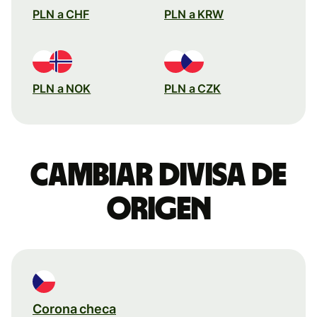
PLN a CHF
PLN a KRW
PLN a NOK
PLN a CZK
Cambiar divisa de
origen
Corona checa