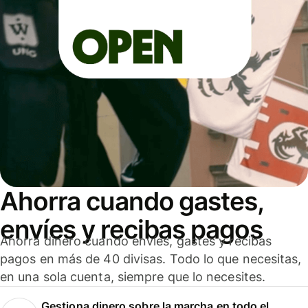
Ahorra cuando gastes,
envíes y recibas pagos
Ahorra dinero cuando envíes, gastes y recibas
pagos en más de 40 divisas. Todo lo que necesitas,
en una sola cuenta, siempre que lo necesites.
Gestiona dinero sobre la marcha en todo el