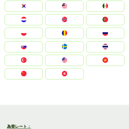
South Korea
Malay
Mexico
Nederland
Norge
Portugal
Polska
România
Россия
Slovensko
Ruoŧŧa
ไทย
Türkiye
United States
Vietnam
中国
中國香港特別行政區
為替レート：