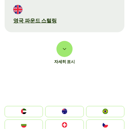
영국 파운드 스털링
자세히 표시
الإمارات العربية المتحدة
Australia
Brazil
България
Switzerland
Czechia