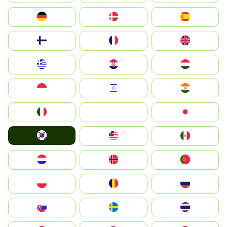
Deutschland
Denmark
España
Suomi
France
United Kingdom
Greece
Hrvatska
Magyarország
Indonesia
Israel
India
Italia
JA
Japan
South Korea
Malay
Mexico
Nederland
Norge
Portugal
Polska
România
Россия
Slovensko
Ruoŧŧa
ไทย