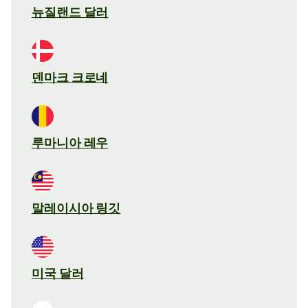
뉴질랜드 달러
덴마크 크로네
루마니아 레우
말레이시아 링깃
미국 달러