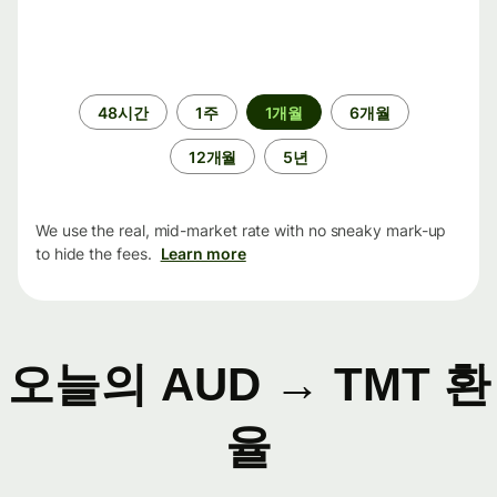
기
48시간
1주
1개월
6개월
간
12개월
5년
We use the real, mid-market rate with no sneaky mark-up
to hide the fees.
Learn more
오늘의 AUD → TMT 환
율