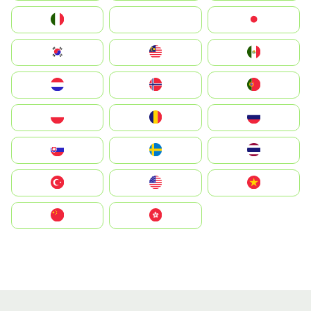
Italia
JA
Japan
South Korea
Malay
Mexico
Nederland
Norge
Portugal
Polska
România
Россия
Slovensko
Ruoŧŧa
ไทย
Türkiye
United States
Vietnam
中国
中國香港特別行政區