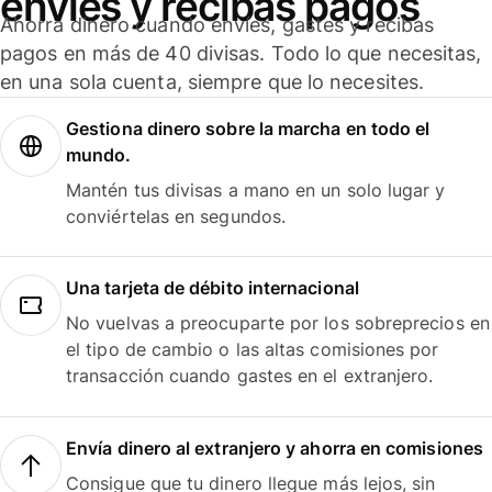
envíes y recibas pagos
Ahorra dinero cuando envíes, gastes y recibas
pagos en más de 40 divisas. Todo lo que necesitas,
en una sola cuenta, siempre que lo necesites.
Gestiona dinero sobre la marcha en todo el
mundo.
Mantén tus divisas a mano en un solo lugar y
conviértelas en segundos.
Una tarjeta de débito internacional
No vuelvas a preocuparte por los sobreprecios en
el tipo de cambio o las altas comisiones por
transacción cuando gastes en el extranjero.
Envía dinero al extranjero y ahorra en comisiones
Consigue que tu dinero llegue más lejos, sin