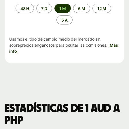
Periodo
48 H
7 D
1 M
6 M
12 M
de
tiempo
5 A
Usamos el tipo de cambio medio del mercado sin
sobreprecios engañosos para ocultar las comisiones.
Más
info
Estadísticas de 1 AUD a
PHP