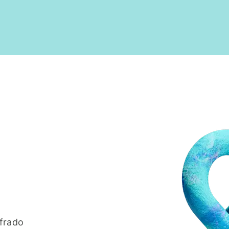
u
ifrado