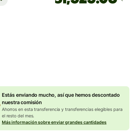
Llega
antes del viernes
totales
UD
en en la cantidad en AUD
Descuento por volumen
de
9.28 AUD
Estás enviando mucho, así que hemos descontado
nuestra comisión
Ahorros en esta transferencia y transferencias elegibles para
el resto del mes.
Más información sobre enviar grandes cantidades