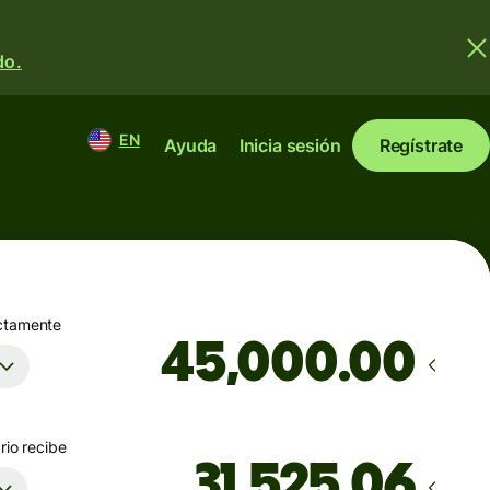
do.
EN
Ayuda
Inicia sesión
Regístrate
ctamente
.00
rio recibe