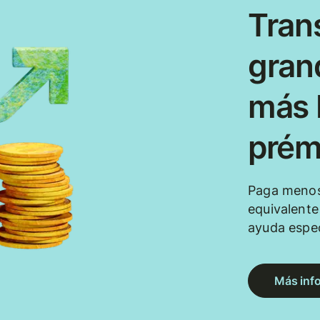
Tran
gran
más b
prém
Paga menos
equivalent
ayuda espec
Más inf