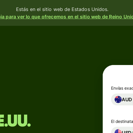
Estás en el sitio web de Estados Unidos.
a para ver lo que ofrecemos en el sitio web de Reino Uni
Productos
Enviar
o
Recibir
e
Emitir
o
tarjetas
m
Envías exa
 una
AUD
Cuentas
a
multidivisa
divisa
 y
E.UU.
El destinata
d.
Industrias
e
USD