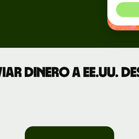
Eventos
s
Regístrate en
Wise
Connect
ar dinero a EE.UU. d
Desarrolladores
Explora la
documentación
de la API