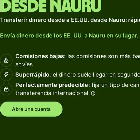
desde Nauru
para prosperar a nivel
Multidivisa
inter
internacional.
Wise
Gesti
Explorar
Transferir dinero desde a EE.UU. desde Nauru: rápi
Recibe
las
intereses
finan
Envía dinero desde los EE. UU. a Nauru en su lugar.
del
equip
Precios
Comisiones bajas
: las comisiones son más b
Conec
envíes
softw
Precios
Superrápido
: el dinero suele llegar en segund
conta
para
Perfectamente predecible
: fija un tipo de ca
clientes
transferencia internacional
personales
Recursos
Abre una cuenta
Explora l
integraci
de API