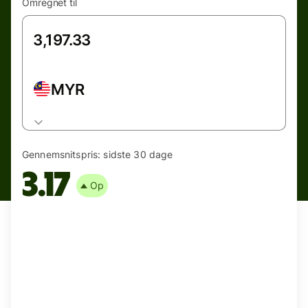
Omregnet til
MYR
Gennemsnitspris:
sidste 30 dage
3.17
Op