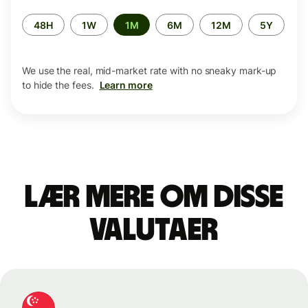
Time
48H
1W
1M
6M
12M
5Y
period
We use the real, mid-market rate with no sneaky mark-up
to hide the fees.
Learn more
Lær mere om disse
valutaer