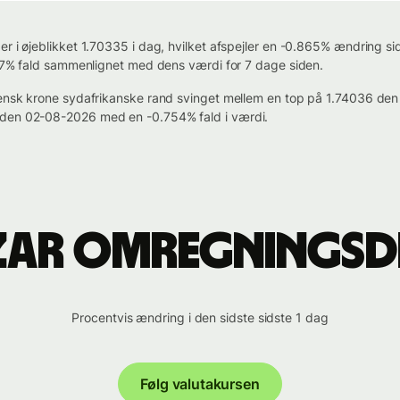
r i øjeblikket 1.70335 i dag, hvilket afspejler en -0.865% ændring sid
.127% fald sammenlignet med dens værdi for 7 dage siden.
 svensk krone sydafrikanske rand svinget mellem en top på 1.74036 
 den 02-08-2026 med en -0.754% fald i værdi.
l ZAR omregnings
Procentvis ændring i den sidste sidste 1 dag
Følg valutakursen