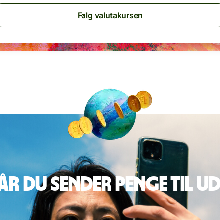
Følg valutakursen
når du sender penge til u