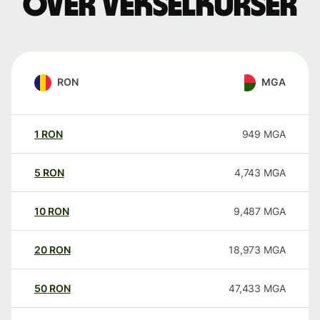
over vekselkurser
RON
MGA
1
RON
949
MGA
5
RON
4,743
MGA
10
RON
9,487
MGA
20
RON
18,973
MGA
50
RON
47,433
MGA