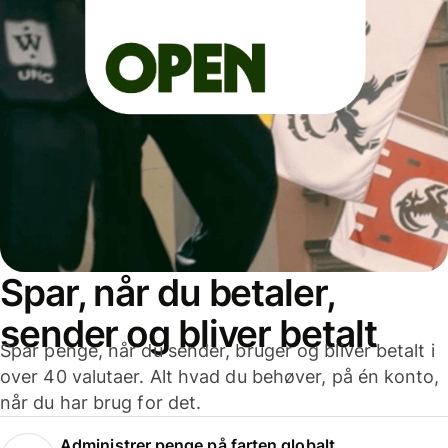
Spar, når du betaler,
sender og bliver betalt
Spar penge, når du sender, bruger og bliver betalt i
over 40 valutaer. Alt hvad du behøver, på én konto,
når du har brug for det.
Administrer penge på farten globalt.