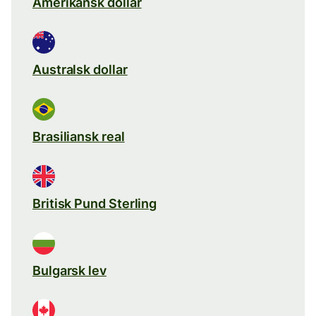
Amerikansk dollar
Australsk dollar
Brasiliansk real
Britisk Pund Sterling
Bulgarsk lev