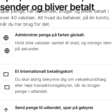
sender og bliver betalt
Spar penge, når du sender, bruger og bliver betalt i
over 40 valutaer. Alt hvad du behøver, på én konto,
når du har brug for det.
Administrer penge på farten globalt.
Hold dine valutaer samlet ét sted, og omregn dem
på sekunder.
Et internationalt betalingskort
Du skal aldrig bekymre dig om vekselkurstillæg
eller høje transaktionsgebyrer, når du bruger
penge i udlandet.
Send penge til udlandet, spar på gebyrer