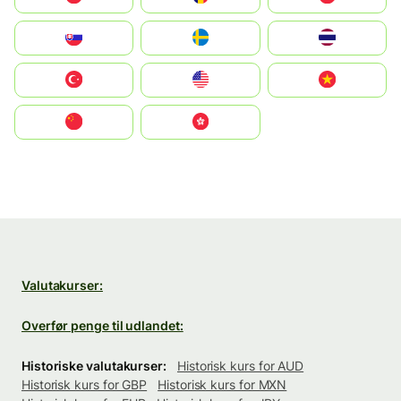
Slovensko
Ruoŧŧa
ไทย
Türkiye
United States
Vietnam
中国
中國香港特別行政區
Valutakurser:
Overfør penge til udlandet:
Historiske valutakurser:
Historisk kurs for AUD
Historisk kurs for GBP
Historisk kurs for MXN