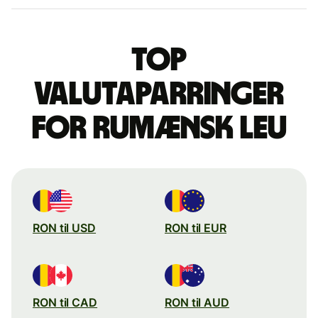
Top
valutaparringer
for rumænsk leu
RON til USD
RON til EUR
RON til CAD
RON til AUD