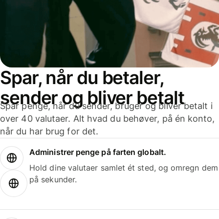
Spar, når du betaler,
sender og bliver betalt
Spar penge, når du sender, bruger og bliver betalt i
over 40 valutaer. Alt hvad du behøver, på én konto,
når du har brug for det.
Administrer penge på farten globalt.
Hold dine valutaer samlet ét sted, og omregn dem
på sekunder.