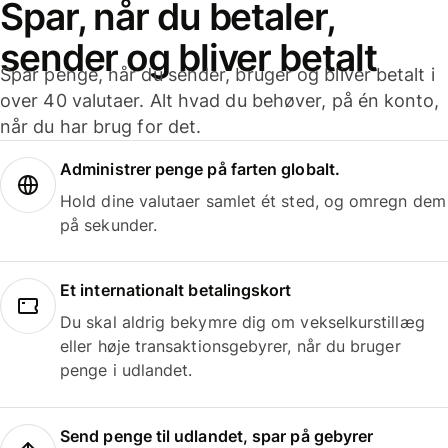
Spar, når du betaler,
sender og bliver betalt
Spar penge, når du sender, bruger og bliver betalt i
over 40 valutaer. Alt hvad du behøver, på én konto,
når du har brug for det.
Administrer penge på farten globalt.
Hold dine valutaer samlet ét sted, og omregn dem
på sekunder.
Et internationalt betalingskort
Du skal aldrig bekymre dig om vekselkurstillæg
eller høje transaktionsgebyrer, når du bruger
penge i udlandet.
Send penge til udlandet, spar på gebyrer