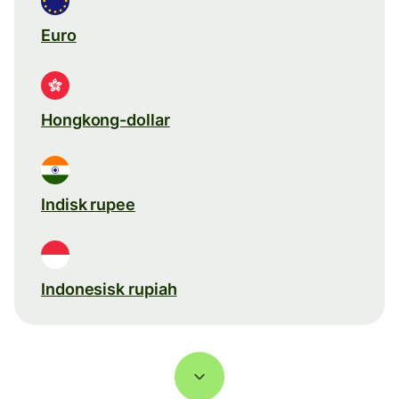
Euro
Hongkong-dollar
Indisk rupee
Indonesisk rupiah