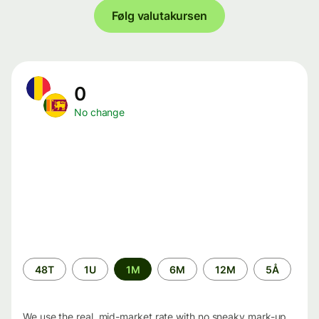
Følg valutakursen
0
No change
Time
48T
1U
1M
6M
12M
5Å
period
We use the real, mid-market rate with no sneaky mark-up