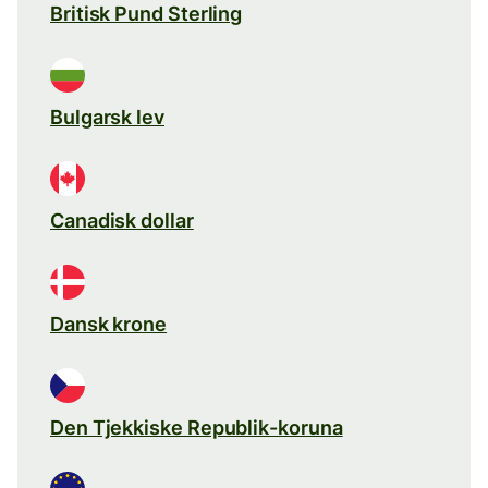
Britisk Pund Sterling
Bulgarsk lev
Canadisk dollar
Dansk krone
Den Tjekkiske Republik-koruna