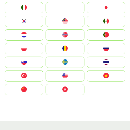
Italia
JA
Japan
South Korea
Malay
Mexico
Nederland
Norge
Portugal
Polska
România
Россия
Slovensko
Ruoŧŧa
ไทย
Türkiye
United States
Vietnam
中国
中國香港特別行政區