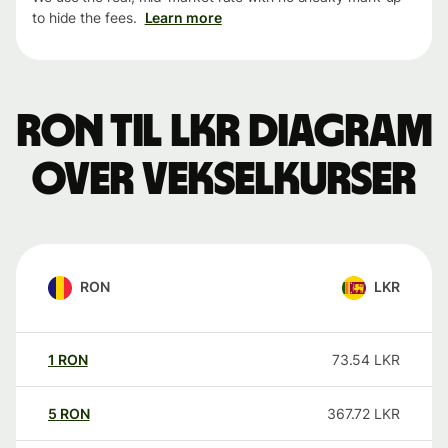
to hide the fees.
Learn more
RON til LKR Diagram
over vekselkurser
RON
LKR
1
RON
73.54
LKR
5
RON
367.72
LKR