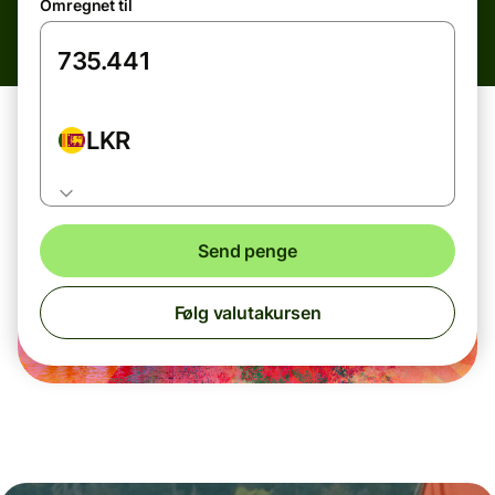
Omregnet til
LKR
Send penge
Følg valutakursen