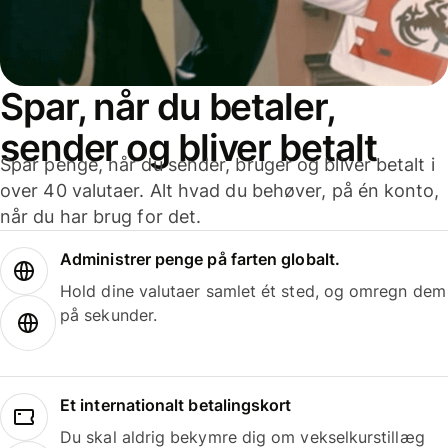
Spar, når du betaler,
sender og bliver betalt
Spar penge, når du sender, bruger og bliver betalt i
over 40 valutaer. Alt hvad du behøver, på én konto,
når du har brug for det.
Administrer penge på farten globalt.
Hold dine valutaer samlet ét sted, og omregn dem
på sekunder.
Et internationalt betalingskort
Du skal aldrig bekymre dig om vekselkurstillæg