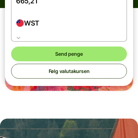
WST
Send penge
Følg valutakursen