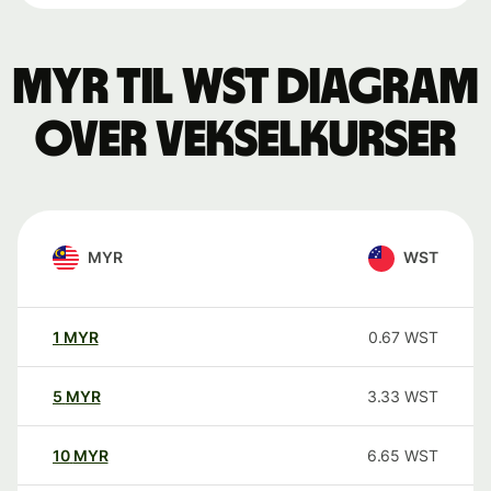
MYR til WST Diagram
over vekselkurser
MYR
WST
1
MYR
0.67
WST
5
MYR
3.33
WST
10
MYR
6.65
WST