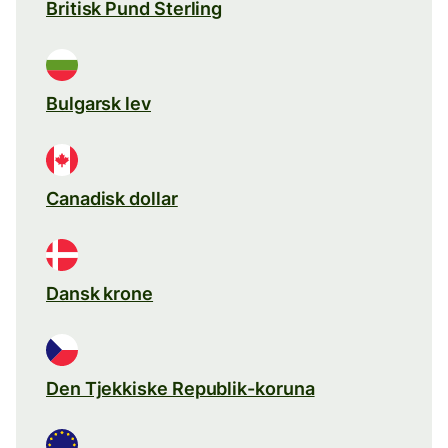
Britisk Pund Sterling
Bulgarsk lev
Canadisk dollar
Dansk krone
Den Tjekkiske Republik-koruna