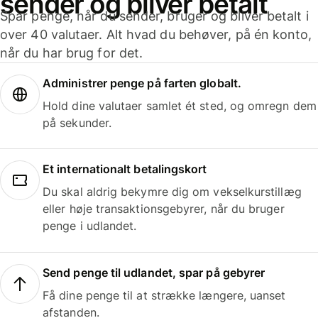
sender og bliver betalt
Spar penge, når du sender, bruger og bliver betalt i
over 40 valutaer. Alt hvad du behøver, på én konto,
når du har brug for det.
Administrer penge på farten globalt.
Hold dine valutaer samlet ét sted, og omregn dem
på sekunder.
Et internationalt betalingskort
Du skal aldrig bekymre dig om vekselkurstillæg
eller høje transaktionsgebyrer, når du bruger
penge i udlandet.
Send penge til udlandet, spar på gebyrer
Få dine penge til at strække længere, uanset
afstanden.