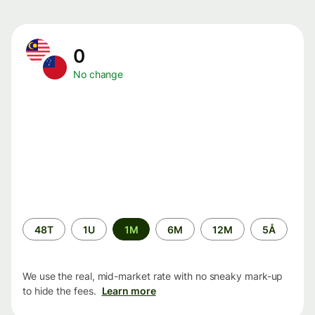
0
No change
Time
48T
1U
1M
6M
12M
5Å
period
We use the real, mid-market rate with no sneaky mark-up
to hide the fees.
Learn more