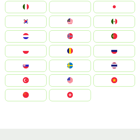
Italia
JA
Japan
South Korea
Malay
Mexico
Nederland
Norge
Portugal
Polska
România
Россия
Slovensko
Ruoŧŧa
ไทย
Türkiye
United States
Vietnam
中国
中國香港特別行政區