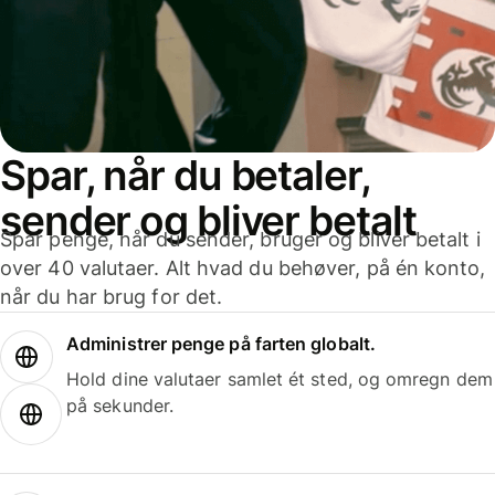
Spar, når du betaler,
sender og bliver betalt
Spar penge, når du sender, bruger og bliver betalt i
over 40 valutaer. Alt hvad du behøver, på én konto,
når du har brug for det.
Administrer penge på farten globalt.
Hold dine valutaer samlet ét sted, og omregn dem
på sekunder.