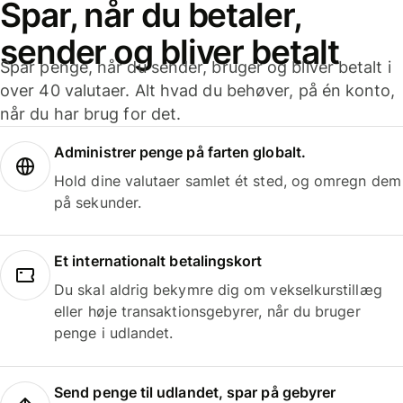
Spar, når du betaler,
sender og bliver betalt
Spar penge, når du sender, bruger og bliver betalt i
over 40 valutaer. Alt hvad du behøver, på én konto,
når du har brug for det.
Administrer penge på farten globalt.
Hold dine valutaer samlet ét sted, og omregn dem
på sekunder.
Et internationalt betalingskort
Du skal aldrig bekymre dig om vekselkurstillæg
eller høje transaktionsgebyrer, når du bruger
penge i udlandet.
Send penge til udlandet, spar på gebyrer