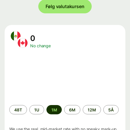
Følg valutakursen
0
No change
Time
48T
1U
1M
6M
12M
5Å
period
We use the real, mid-market rate with no sneaky mark-up