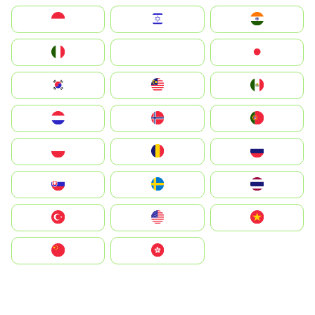
Indonesia
Israel
India
Italia
JA
Japan
South Korea
Malay
Mexico
Nederland
Norge
Portugal
Polska
România
Россия
Slovensko
Ruoŧŧa
ไทย
Türkiye
United States
Vietnam
中国
中國香港特別行政區