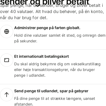
sender og bliver betalt
Spar penge, når du sender, bruger og bliver betalt i
over 40 valutaer. Alt hvad du behøver, på én konto,
når du har brug for det.
Administrer penge på farten globalt.
Hold dine valutaer samlet ét sted, og omregn dem
på sekunder.
Et internationalt betalingskort
Du skal aldrig bekymre dig om vekselkurstillæg
eller høje transaktionsgebyrer, når du bruger
penge i udlandet.
Send penge til udlandet, spar på gebyrer
Få dine penge til at strække længere, uanset
afstanden.