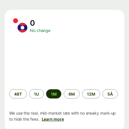
0
No change
Time
48T
1U
1M
6M
12M
5Å
period
We use the real, mid-market rate with no sneaky mark-up
to hide the fees.
Learn more