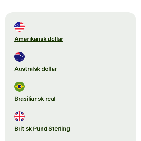
Amerikansk dollar
Australsk dollar
Brasiliansk real
Britisk Pund Sterling