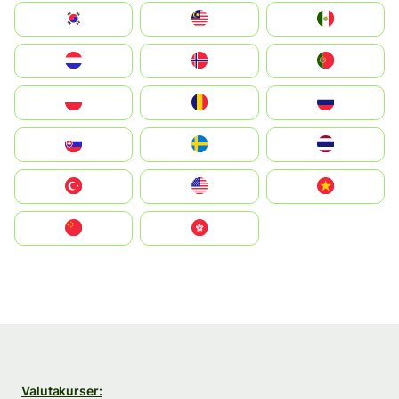
South Korea
Malay
Mexico
Nederland
Norge
Portugal
Polska
România
Россия
Slovensko
Ruoŧŧa
ไทย
Türkiye
United States
Vietnam
中国
中國香港特別行政區
Valutakurser: