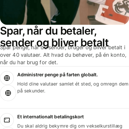
Spar, når du betaler,
sender og bliver betalt
Spar penge, når du sender, bruger og bliver betalt i
over 40 valutaer. Alt hvad du behøver, på én konto,
når du har brug for det.
Administrer penge på farten globalt.
Hold dine valutaer samlet ét sted, og omregn dem
på sekunder.
Et internationalt betalingskort
Du skal aldrig bekymre dig om vekselkurstillæg