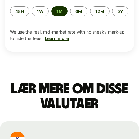
Time
48H
1W
1M
6M
12M
5Y
period
We use the real, mid-market rate with no sneaky mark-up
to hide the fees.
Learn more
Lær mere om disse
valutaer