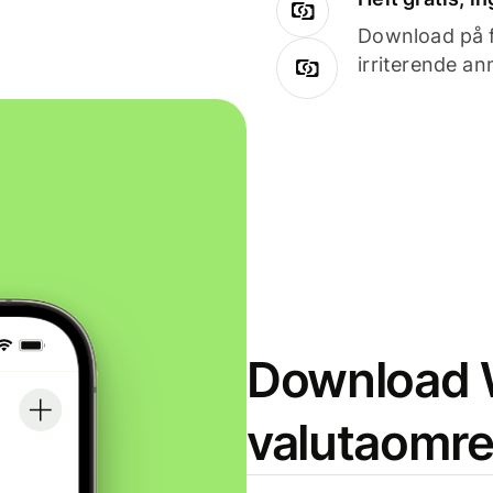
Download på få
irriterende an
Download W
valutaomr