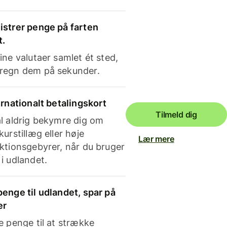
strer penge på farten
t.
ine valutaer samlet ét sted,
regn dem på sekunder.
ernationalt betalingskort
Tilmeld dig
l aldrig bekymre dig om
kurstillæg eller høje
Lær mere
ktionsgebyrer, når du bruger
i udlandet.
enge til udlandet, spar på
er
e penge til at strække