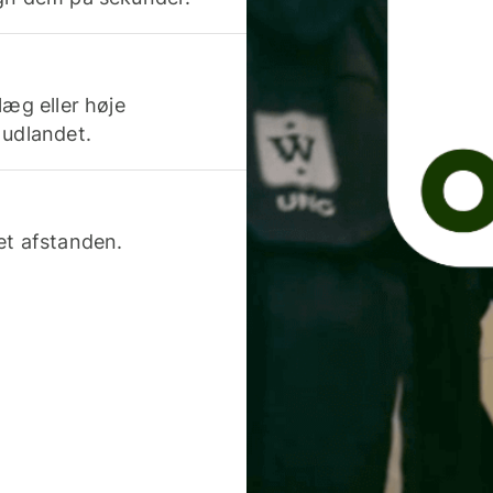
læg eller høje
 udlandet.
et afstanden.