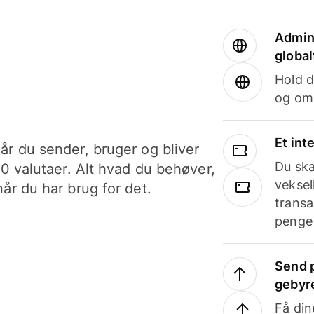
Admini
global
Hold d
og om
Et int
år du sender, bruger og bliver
Du ska
40 valutaer. Alt hvad du behøver,
veksel
år du har brug for det.
transa
penge 
Send p
gebyr
Få din