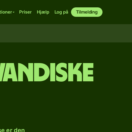
tioner
Priser
Hjælp
Log på
Tilmelding
rwandiske
se er den