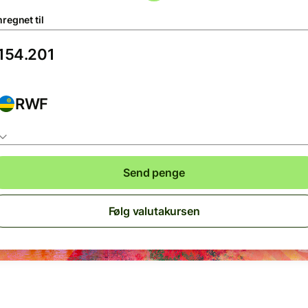
regnet til
RWF
Send penge
Følg valutakursen