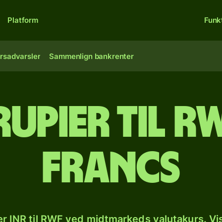
Platform
Funk
rsadvarsler
Sammenlign bankrenter
rupier til 
francs
r INR til RWF ved midtmarkeds valutakurs. Vi