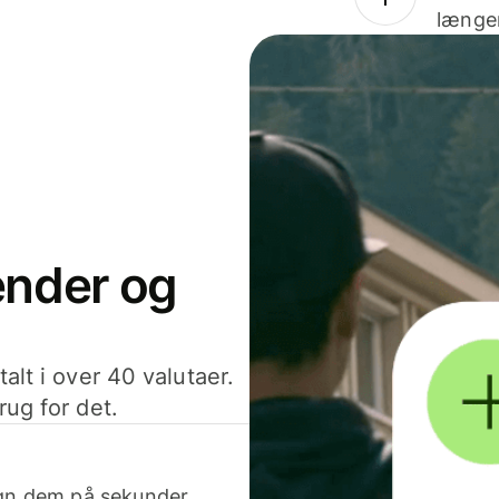
længer
sender og
alt i over 40 valutaer.
rug for det.
egn dem på sekunder.