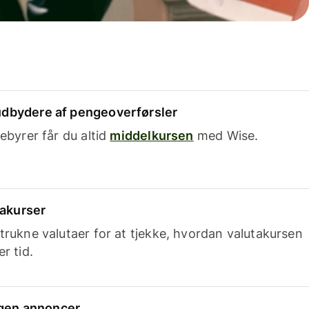
dbydere af pengeoverførsler
ebyrer får du altid
middelkursen
med Wise.
takurser
trukne valutaer for at tjekke, hvordan valutakursen
r tid.
ingen annoncer