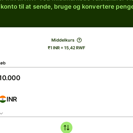
 konto til at sende, bruge og konvertere penge
Middelkurs
₹1 INR = 15,42 RWF
løb
INR