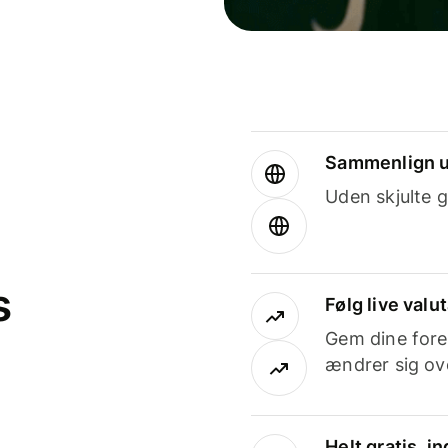
Sammenlign u
Uden skjulte g
s
Følg live valu
Gem dine fore
ændrer sig ove
Helt gratis, 