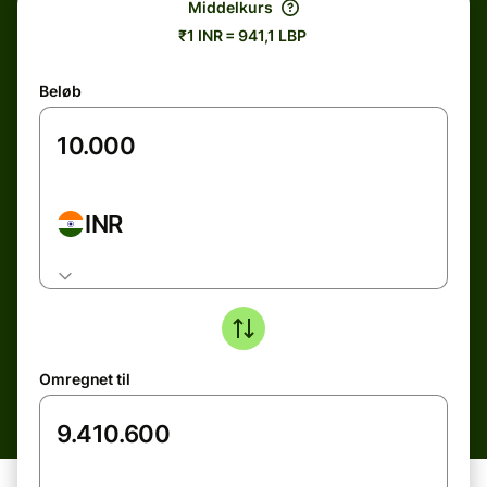
Middelkurs
₹1 INR = 941,1 LBP
Beløb
INR
Omregnet til