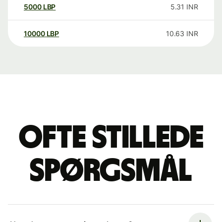
5000
LBP
5.31
INR
10000
LBP
10.63
INR
Ofte stillede
spørgsmål