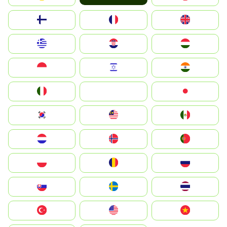
Suomi
France
United Kingdom
Greece
Hrvatska
Magyarország
Indonesia
Israel
India
Italia
JA
Japan
South Korea
Malay
Mexico
Nederland
Norge
Portugal
Polska
România
Россия
Slovensko
Ruoŧŧa
ไทย
Türkiye
United States
Vietnam