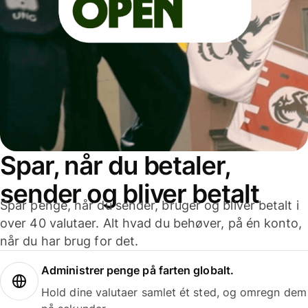
Spar, når du betaler,
sender og bliver betalt
Spar penge, når du sender, bruger og bliver betalt i
over 40 valutaer. Alt hvad du behøver, på én konto,
når du har brug for det.
Administrer penge på farten globalt.
Hold dine valutaer samlet ét sted, og omregn dem