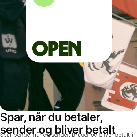
Spar, når du betaler,
sender og bliver betalt
Spar penge, når du sender, bruger og bliver betalt i