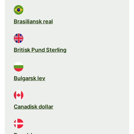
Brasiliansk real
Britisk Pund Sterling
Bulgarsk lev
Canadisk dollar