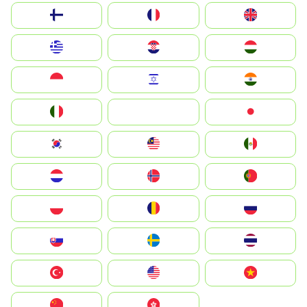
Suomi
France
United Kingdom
Greece
Hrvatska
Magyarország
Indonesia
Israel
India
Italia
JA
Japan
South Korea
Malay
Mexico
Nederland
Norge
Portugal
Polska
România
Россия
Slovensko
Ruoŧŧa
ไทย
Türkiye
United States
Vietnam
中国
中國香港特別行政區