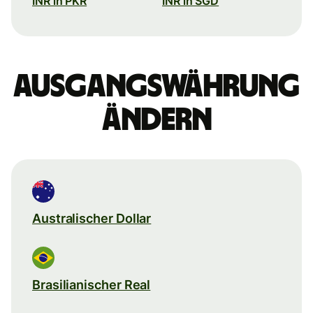
INR in PKR
INR in SGD
Ausgangswährung
ändern
Australischer Dollar
Brasilianischer Real