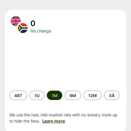
0
No change
Time
48T
1U
1M
6M
12M
5Å
period
We use the real, mid-market rate with no sneaky mark-up
to hide the fees.
Learn more