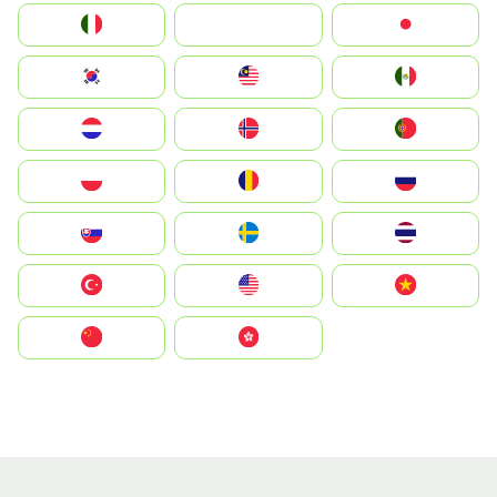
Italia
JA
Japan
South Korea
Malay
Mexico
Nederland
Norge
Portugal
Polska
România
Россия
Slovensko
Ruoŧŧa
ไทย
Türkiye
United States
Vietnam
中国
中國香港特別行政區