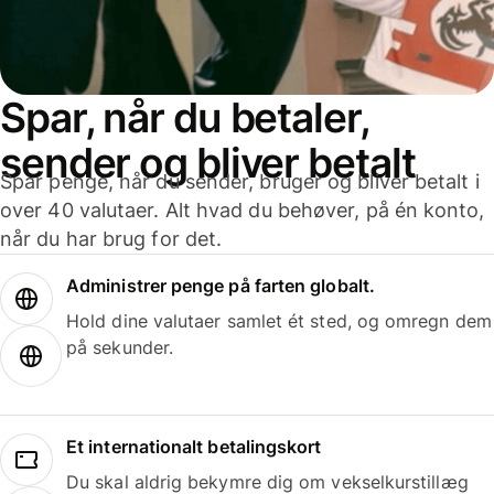
Spar, når du betaler,
sender og bliver betalt
Spar penge, når du sender, bruger og bliver betalt i
over 40 valutaer. Alt hvad du behøver, på én konto,
når du har brug for det.
Administrer penge på farten globalt.
Hold dine valutaer samlet ét sted, og omregn dem
på sekunder.
Et internationalt betalingskort
Du skal aldrig bekymre dig om vekselkurstillæg