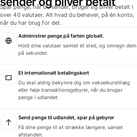
sender og bliver betalt
Spar penge, når du sender, bruger og bliver betalt i
over 40 valutaer. Alt hvad du behøver, på én konto,
når du har brug for det.
Administrer penge på farten globalt.
Hold dine valutaer samlet ét sted, og omregn dem
på sekunder.
Et internationalt betalingskort
Du skal aldrig bekymre dig om vekselkurstillæg
eller høje transaktionsgebyrer, når du bruger
penge i udlandet.
Send penge til udlandet, spar på gebyrer
Få dine penge til at strække længere, uanset
afstanden.