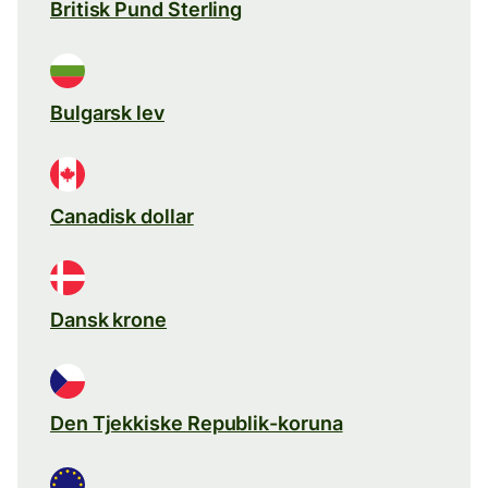
Britisk Pund Sterling
Bulgarsk lev
Canadisk dollar
Dansk krone
Den Tjekkiske Republik-koruna