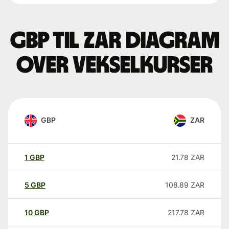
GBP til ZAR Diagram
over vekselkurser
GBP
ZAR
1
GBP
21.78
ZAR
5
GBP
108.89
ZAR
10
GBP
217.78
ZAR