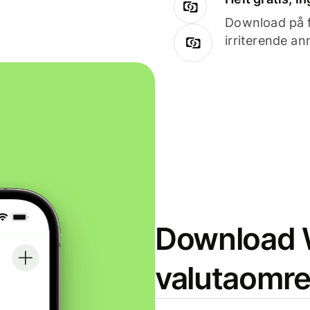
Download på få
irriterende an
Download W
valutaomr