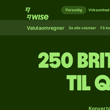
Personlig
Virksomhed
Valutaomregner
Se alle valutaer
Få ku
250 bri
til 
Konverte