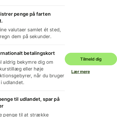
strer penge på farten
t.
ine valutaer samlet ét sted,
regn dem på sekunder.
ernationalt betalingskort
Tilmeld dig
l aldrig bekymre dig om
kurstillæg eller høje
Lær mere
ktionsgebyrer, når du bruger
i udlandet.
enge til udlandet, spar på
er
e penge til at strække