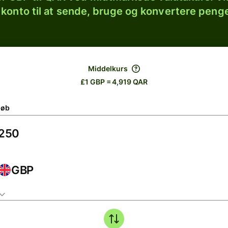
 konto til at sende, bruge og konvertere penge
Middelkurs
£1 GBP = 4,919 QAR
løb
GBP