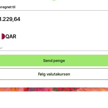
regnet til
QAR
Send penge
Følg valutakursen