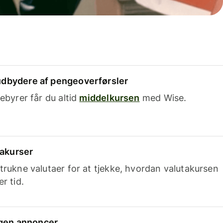
dbydere af pengeoverførsler
ebyrer får du altid
middelkursen
med Wise.
takurser
trukne valutaer for at tjekke, hvordan valutakursen
r tid.
ingen annoncer