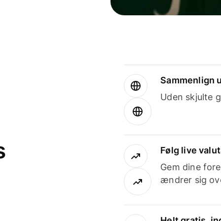
Sammenlign u
Uden skjulte g
s
Følg live valu
Gem dine fore
ændrer sig ove
Helt gratis, 