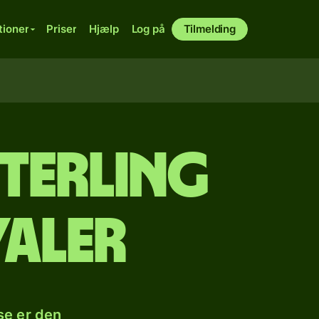
tioner
Priser
Hjælp
Log på
Tilmelding
sterling
yaler
se er den