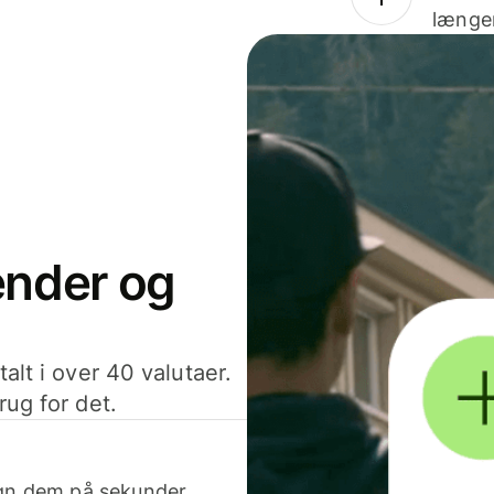
længer
sender og
alt i over 40 valutaer.
rug for det.
egn dem på sekunder.