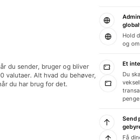
Admini
global
Hold d
og om
Et int
år du sender, bruger og bliver
Du ska
40 valutaer. Alt hvad du behøver,
veksel
år du har brug for det.
transa
penge 
Send p
gebyr
Få din