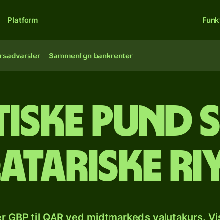
Platform
Funk
rsadvarsler
Sammenlign bankrenter
tiske pund 
qatariske ri
r GBP til QAR ved midtmarkeds valutakurs. Vi