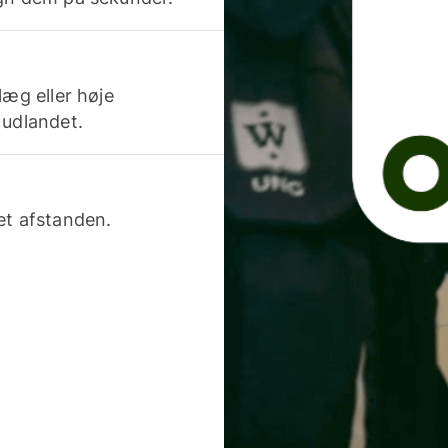
læg eller høje
 udlandet.
et afstanden.