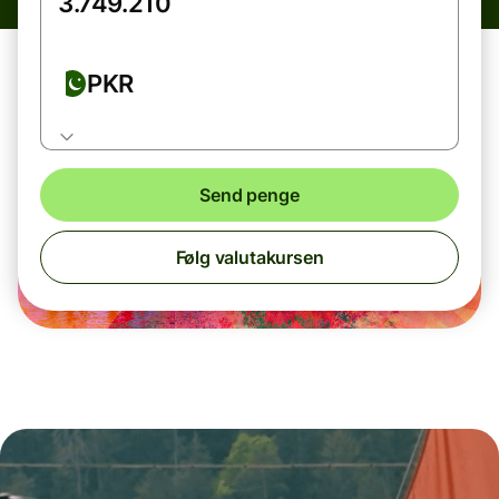
PKR
Send penge
Følg valutakursen