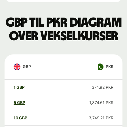
GBP til PKR Diagram
over vekselkurser
GBP
PKR
1
GBP
374.92
PKR
5
GBP
1,874.61
PKR
10
GBP
3,749.21
PKR