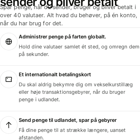
sender og bliver betalt
Spar penge, når du sender, bruger og bliver betalt i
over 40 valutaer. Alt hvad du behøver, på én konto,
når du har brug for det.
Administrer penge på farten globalt.
Hold dine valutaer samlet ét sted, og omregn dem
på sekunder.
Et internationalt betalingskort
Du skal aldrig bekymre dig om vekselkurstillæg
eller høje transaktionsgebyrer, når du bruger
penge i udlandet.
Send penge til udlandet, spar på gebyrer
Få dine penge til at strække længere, uanset
afstanden.