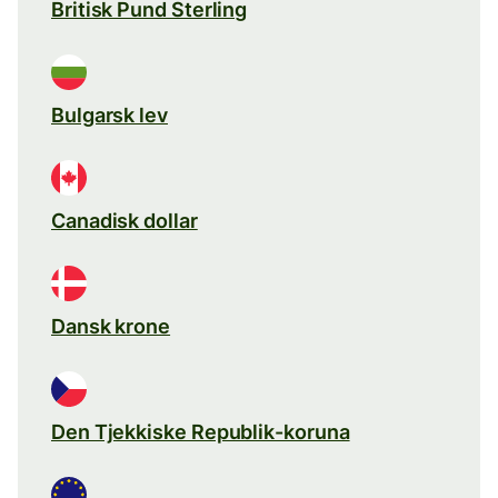
Britisk Pund Sterling
Bulgarsk lev
Canadisk dollar
Dansk krone
Den Tjekkiske Republik-koruna