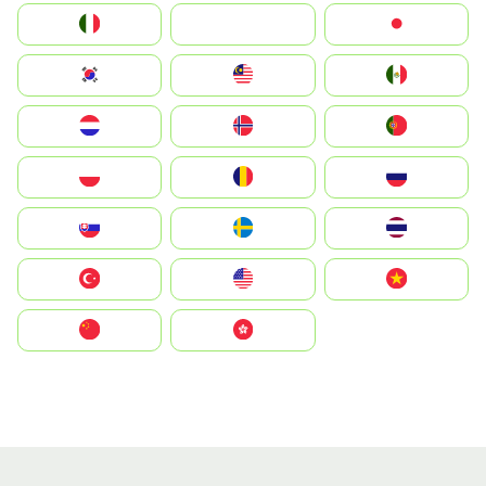
Italia
JA
Japan
South Korea
Malay
Mexico
Nederland
Norge
Portugal
Polska
România
Россия
Slovensko
Ruoŧŧa
ไทย
Türkiye
United States
Vietnam
中国
中國香港特別行政區