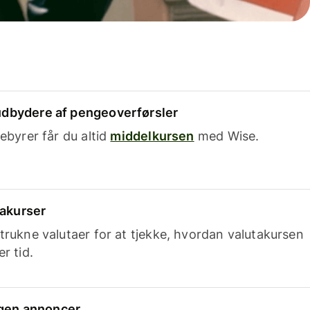
dbydere af pengeoverførsler
ebyrer får du altid
middelkursen
med Wise.
takurser
trukne valutaer for at tjekke, hvordan valutakursen
r tid.
ingen annoncer