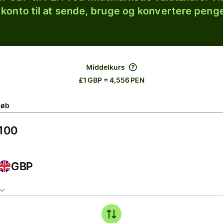
 konto til at sende, bruge og konvertere penge
Middelkurs
£1 GBP = 4,556 PEN
løb
GBP