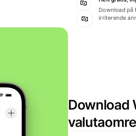
Download på få
irriterende an
Download W
valutaomr