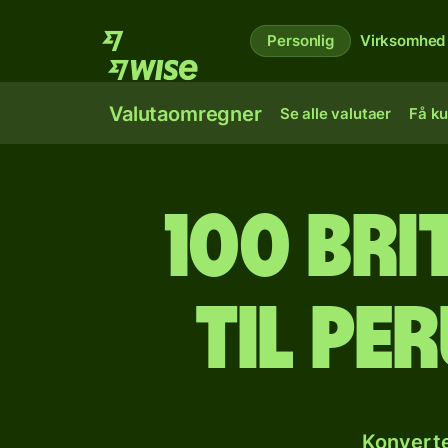
Personlig
Virksomhed
Valutaomregner
Se alle valutaer
Få ku
100 bri
til pe
Konverte