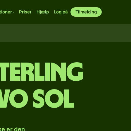
tioner
Priser
Hjælp
Log på
Tilmelding
sterling
evo sol
se er den