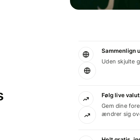
Sammenlign u
Uden skjulte g
s
Følg live valu
Gem dine fore
ændrer sig ove
Helt gratis, 