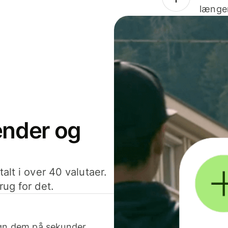
længer
sender og
alt i over 40 valutaer.
rug for det.
egn dem på sekunder.