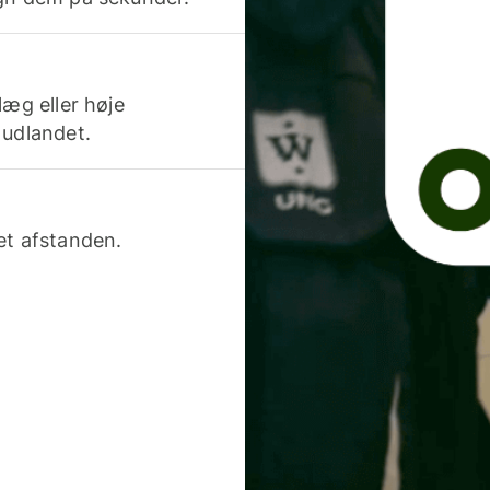
læg eller høje
 udlandet.
et afstanden.