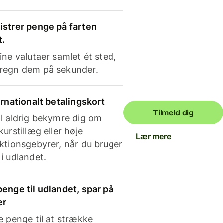
strer penge på farten
t.
ine valutaer samlet ét sted,
regn dem på sekunder.
ernationalt betalingskort
Tilmeld dig
l aldrig bekymre dig om
kurstillæg eller høje
Lær mere
ktionsgebyrer, når du bruger
i udlandet.
enge til udlandet, spar på
er
e penge til at strække