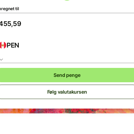
regnet til
PEN
Send penge
Følg valutakursen