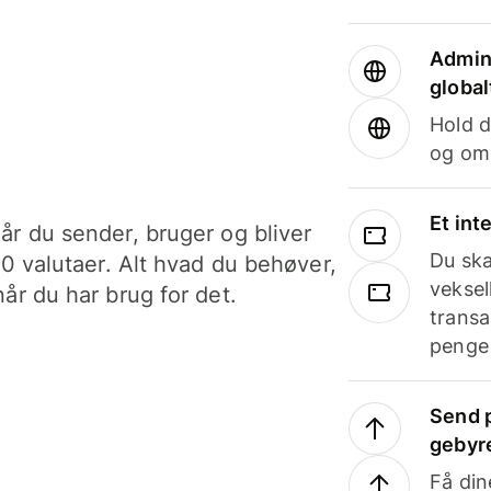
Admini
global
Hold d
og om
Et int
år du sender, bruger og bliver
Du ska
40 valutaer. Alt hvad du behøver,
veksel
år du har brug for det.
transa
penge 
Send p
gebyr
Få din