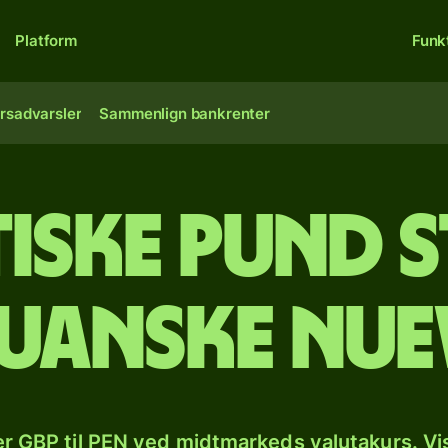
Platform
Funk
rsadvarsler
Sammenlign bankrenter
tiske pund 
ruanske nu
r GBP til PEN ved midtmarkeds valutakurs. Vi