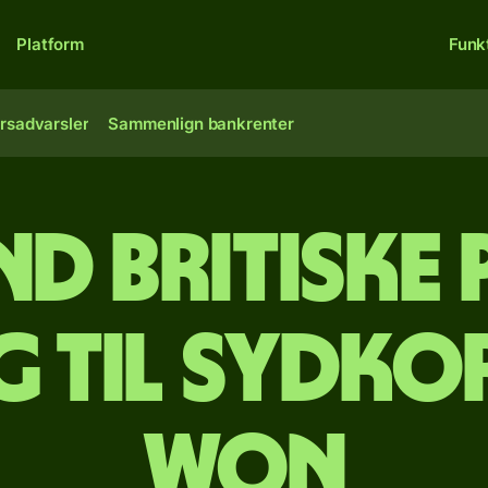
Platform
Funk
rsadvarsler
Sammenlign bankrenter
nd britiske
g til sydk
won