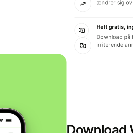
ændrer sig ove
Helt gratis, 
Download på få
irriterende an
Download W