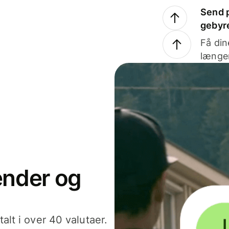
Send p
gebyr
Få din
længer
sender og
alt i over 40 valutaer.