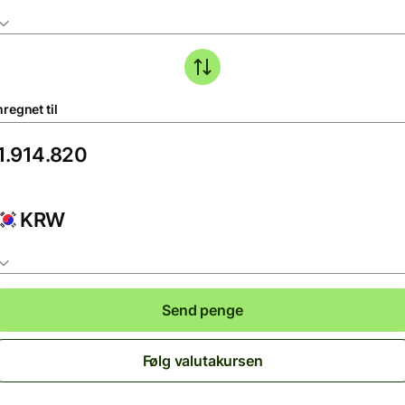
regnet til
KRW
Send penge
Følg valutakursen