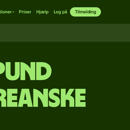
tioner
Priser
Hjælp
Log på
Tilmelding
 pund
oreanske