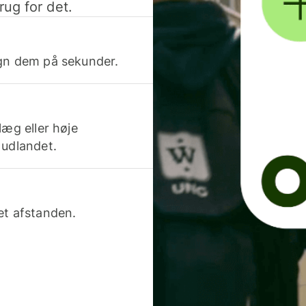
rug for det.
egn dem på sekunder.
læg eller høje
 udlandet.
et afstanden.