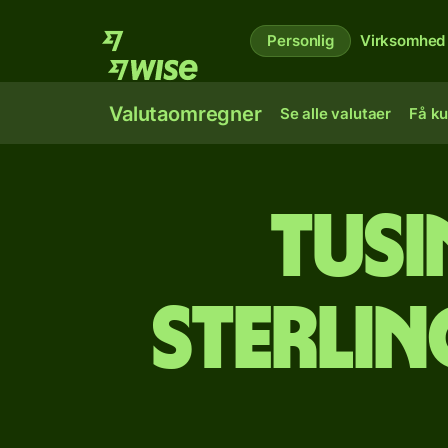
Personlig
Virksomhed
Valutaomregner
Se alle valutaer
Få ku
tusi
sterlin