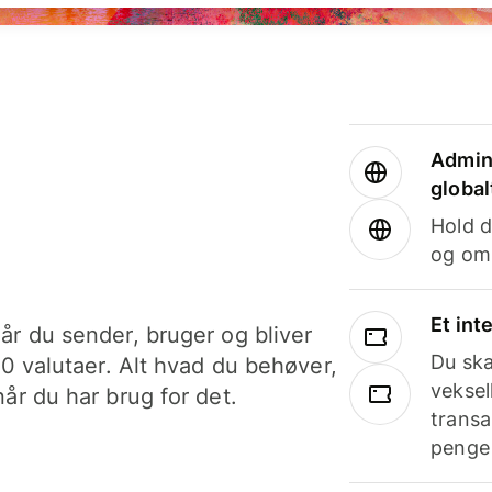
Admini
global
Hold d
og om
Et int
år du sender, bruger og bliver
Du ska
40 valutaer. Alt hvad du behøver,
veksel
år du har brug for det.
transa
penge 