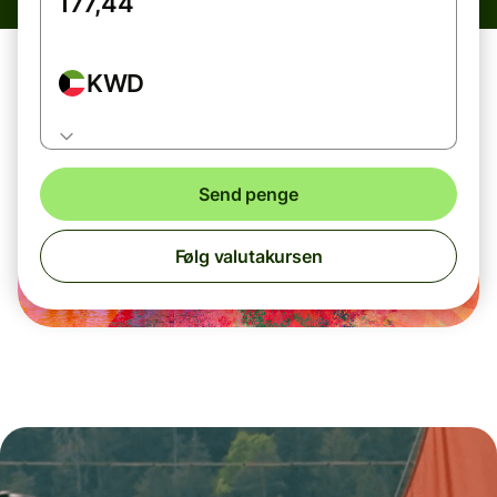
KWD
Send penge
Følg valutakursen