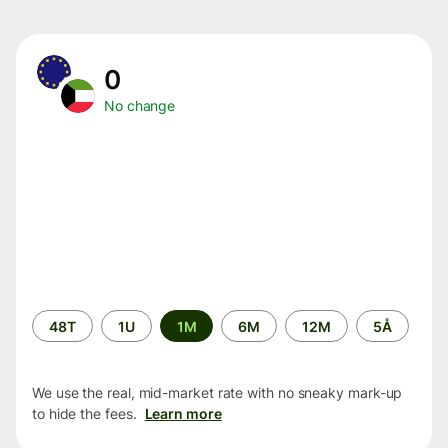
0
No change
Time
48T
1U
1M
6M
12M
5Å
period
We use the real, mid-market rate with no sneaky mark-up
to hide the fees.
Learn more