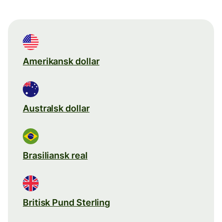
Amerikansk dollar
Australsk dollar
Brasiliansk real
Britisk Pund Sterling