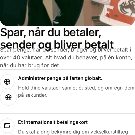
Spar, når du betaler,
sender og bliver betalt
Spar penge, når du sender, bruger og bliver betalt i
over 40 valutaer. Alt hvad du behøver, på én konto,
når du har brug for det.
Administrer penge på farten globalt.
Hold dine valutaer samlet ét sted, og omregn dem
på sekunder.
Et internationalt betalingskort
Du skal aldrig bekymre dig om vekselkurstillæg