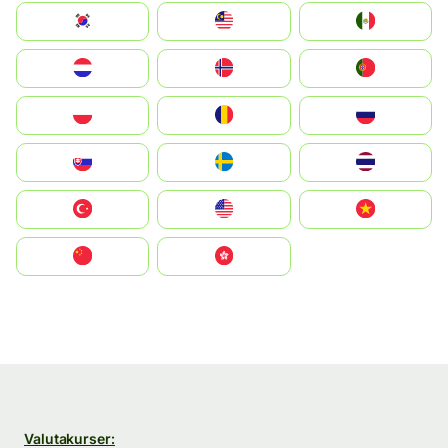
South Korea
Malay
Mexico
Nederland
Norge
Portugal
Polska
România
Россия
Slovensko
Ruoŧŧa
ไทย
Türkiye
United States
Vietnam
中国
中國香港特別行政區
Valutakurser: