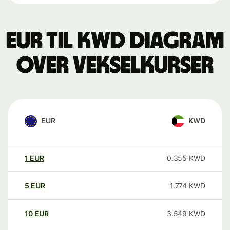
EUR til KWD Diagram
over vekselkurser
EUR
KWD
1
EUR
0.355
KWD
5
EUR
1.774
KWD
10
EUR
3.549
KWD