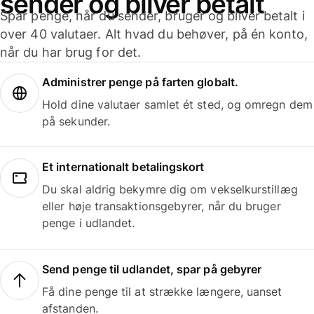
sender og bliver betalt
Spar penge, når du sender, bruger og bliver betalt i
over 40 valutaer. Alt hvad du behøver, på én konto,
når du har brug for det.
Administrer penge på farten globalt.
Hold dine valutaer samlet ét sted, og omregn dem
på sekunder.
Et internationalt betalingskort
Du skal aldrig bekymre dig om vekselkurstillæg
eller høje transaktionsgebyrer, når du bruger
penge i udlandet.
Send penge til udlandet, spar på gebyrer
Få dine penge til at strække længere, uanset
afstanden.