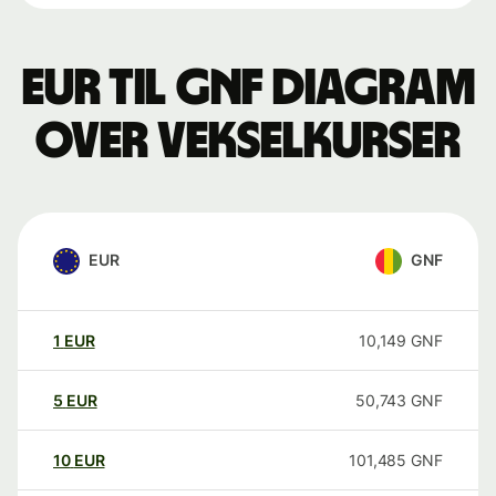
EUR til GNF Diagram
over vekselkurser
EUR
GNF
1
EUR
10,149
GNF
5
EUR
50,743
GNF
10
EUR
101,485
GNF