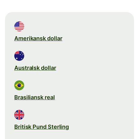
Amerikansk dollar
Australsk dollar
Brasiliansk real
Britisk Pund Sterling