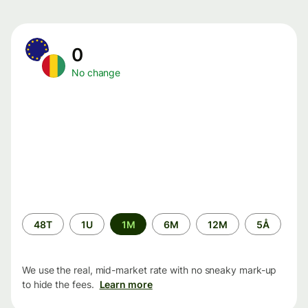
0
No change
Time
48T
1U
1M
6M
12M
5Å
period
We use the real, mid-market rate with no sneaky mark-up
to hide the fees.
Learn more