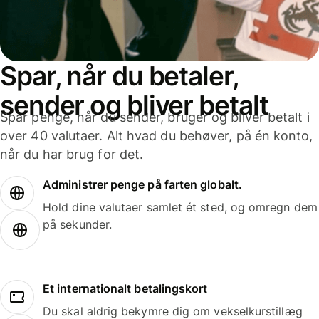
Spar, når du betaler,
sender og bliver betalt
Spar penge, når du sender, bruger og bliver betalt i
over 40 valutaer. Alt hvad du behøver, på én konto,
når du har brug for det.
Administrer penge på farten globalt.
Hold dine valutaer samlet ét sted, og omregn dem
på sekunder.
Et internationalt betalingskort
Du skal aldrig bekymre dig om vekselkurstillæg