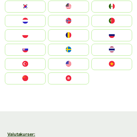
South Korea
Malay
Mexico
Nederland
Norge
Portugal
Polska
România
Россия
Slovensko
Ruoŧŧa
ไทย
Türkiye
United States
Vietnam
中国
中國香港特別行政區
Valutakurser: