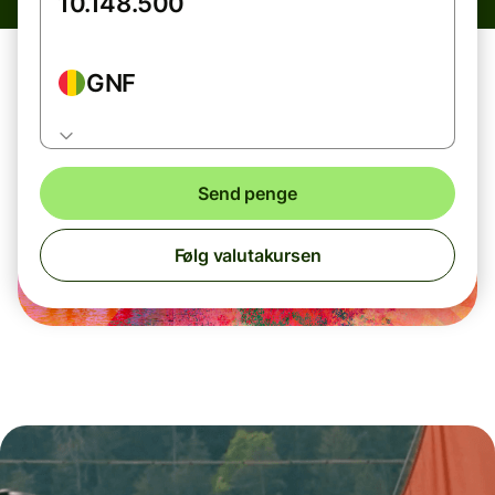
GNF
Send penge
Følg valutakursen