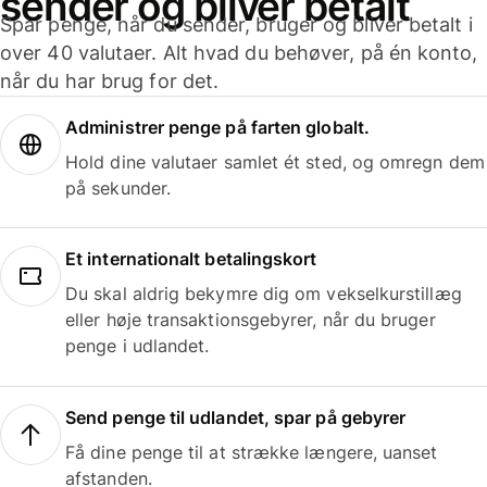
sender og bliver betalt
Spar penge, når du sender, bruger og bliver betalt i
over 40 valutaer. Alt hvad du behøver, på én konto,
når du har brug for det.
Administrer penge på farten globalt.
Hold dine valutaer samlet ét sted, og omregn dem
på sekunder.
Et internationalt betalingskort
Du skal aldrig bekymre dig om vekselkurstillæg
eller høje transaktionsgebyrer, når du bruger
penge i udlandet.
Send penge til udlandet, spar på gebyrer
Få dine penge til at strække længere, uanset
afstanden.