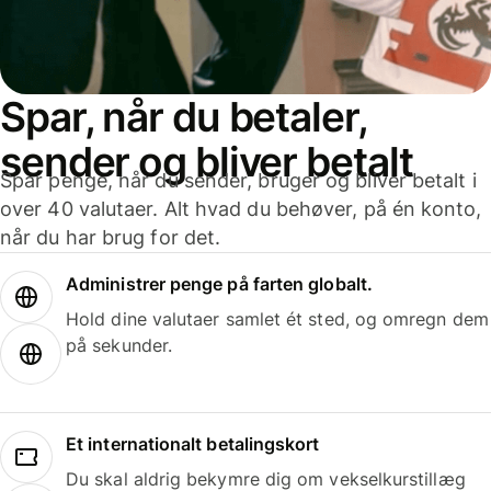
Spar, når du betaler,
sender og bliver betalt
Spar penge, når du sender, bruger og bliver betalt i
over 40 valutaer. Alt hvad du behøver, på én konto,
når du har brug for det.
Administrer penge på farten globalt.
Hold dine valutaer samlet ét sted, og omregn dem
på sekunder.
Et internationalt betalingskort
Du skal aldrig bekymre dig om vekselkurstillæg