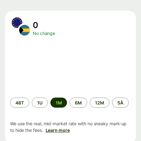
0
No change
Time
48T
1U
1M
6M
12M
5Å
period
We use the real, mid-market rate with no sneaky mark-up
to hide the fees.
Learn more