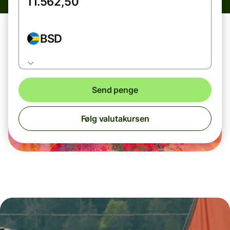
BSD
Send penge
Følg valutakursen