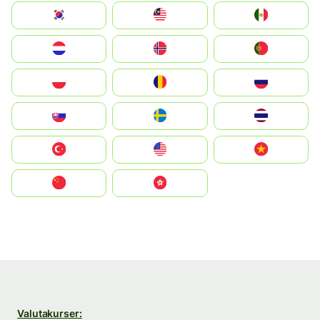
South Korea
Malay
Mexico
Nederland
Norge
Portugal
Polska
România
Россия
Slovensko
Ruoŧŧa
ไทย
Türkiye
United States
Vietnam
中国
中國香港特別行政區
Valutakurser: