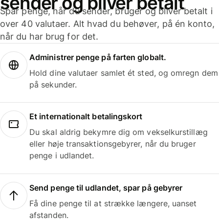
sender og bliver betalt
Spar penge, når du sender, bruger og bliver betalt i
over 40 valutaer. Alt hvad du behøver, på én konto,
når du har brug for det.
Administrer penge på farten globalt.
Hold dine valutaer samlet ét sted, og omregn dem
på sekunder.
Et internationalt betalingskort
Du skal aldrig bekymre dig om vekselkurstillæg
eller høje transaktionsgebyrer, når du bruger
penge i udlandet.
Send penge til udlandet, spar på gebyrer
Få dine penge til at strække længere, uanset
afstanden.