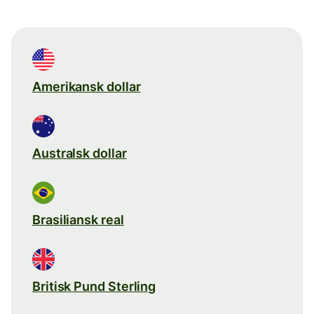
Amerikansk dollar
Australsk dollar
Brasiliansk real
Britisk Pund Sterling