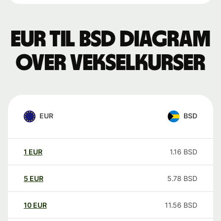
EUR til BSD Diagram
over vekselkurser
EUR
BSD
1
EUR
1.16
BSD
5
EUR
5.78
BSD
10
EUR
11.56
BSD