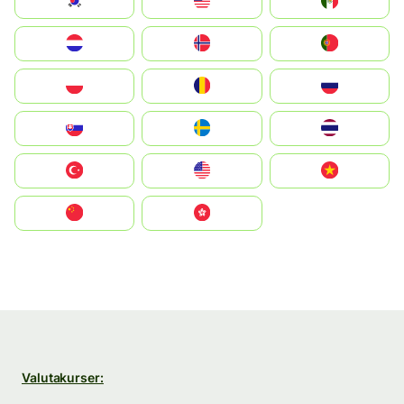
South Korea
Malay
Mexico
Nederland
Norge
Portugal
Polska
România
Россия
Slovensko
Ruoŧŧa
ไทย
Türkiye
United States
Vietnam
中国
中國香港特別行政區
Valutakurser: