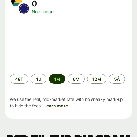
0
No change
Time
48T
1U
1M
6M
12M
5Å
period
We use the real, mid-market rate with no sneaky mark-up
to hide the fees.
Learn more