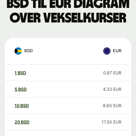
BSD til EUR Diagram
over vekselkurser
BSD
EUR
1
BSD
0.87
EUR
5
BSD
4.33
EUR
10
BSD
8.65
EUR
20
BSD
17.30
EUR