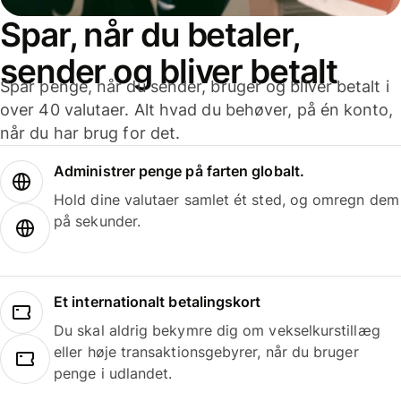
Spar, når du betaler,
sender og bliver betalt
Spar penge, når du sender, bruger og bliver betalt i
over 40 valutaer. Alt hvad du behøver, på én konto,
når du har brug for det.
Administrer penge på farten globalt.
Hold dine valutaer samlet ét sted, og omregn dem
på sekunder.
Et internationalt betalingskort
Du skal aldrig bekymre dig om vekselkurstillæg
eller høje transaktionsgebyrer, når du bruger
penge i udlandet.