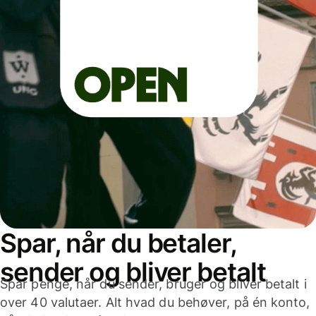
Spar, når du betaler,
sender og bliver betalt
Spar penge, når du sender, bruger og bliver betalt i
over 40 valutaer. Alt hvad du behøver, på én konto,