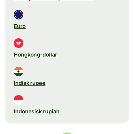
Euro
Hongkong-dollar
Indisk rupee
Indonesisk rupiah