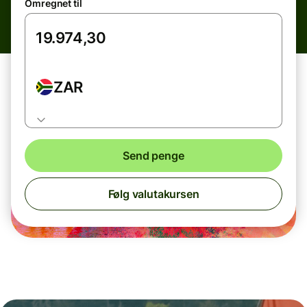
Omregnet til
ZAR
Send penge
Følg valutakursen