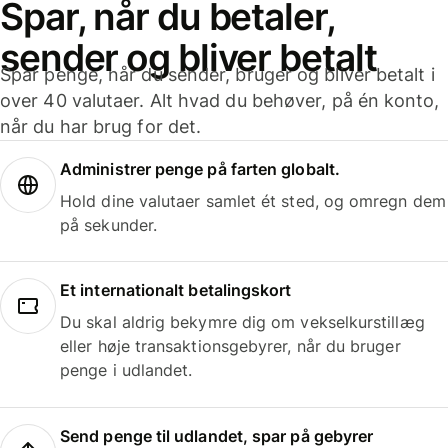
Spar, når du betaler,
sender og bliver betalt
Spar penge, når du sender, bruger og bliver betalt i
over 40 valutaer. Alt hvad du behøver, på én konto,
når du har brug for det.
Administrer penge på farten globalt.
Hold dine valutaer samlet ét sted, og omregn dem
på sekunder.
Et internationalt betalingskort
Du skal aldrig bekymre dig om vekselkurstillæg
eller høje transaktionsgebyrer, når du bruger
penge i udlandet.
Send penge til udlandet, spar på gebyrer