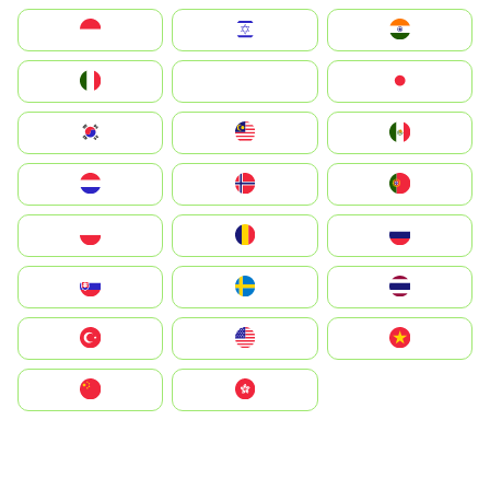
Indonesia
Israel
India
Italia
JA
Japan
South Korea
Malay
Mexico
Nederland
Norge
Portugal
Polska
România
Россия
Slovensko
Ruoŧŧa
ไทย
Türkiye
United States
Vietnam
中国
中國香港特別行政區