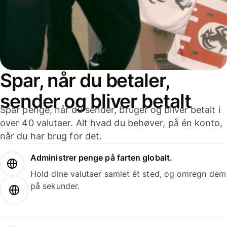
Spar, når du betaler,
sender og bliver betalt
Spar penge, når du sender, bruger og bliver betalt i
over 40 valutaer. Alt hvad du behøver, på én konto,
når du har brug for det.
Administrer penge på farten globalt.
Hold dine valutaer samlet ét sted, og omregn dem
på sekunder.