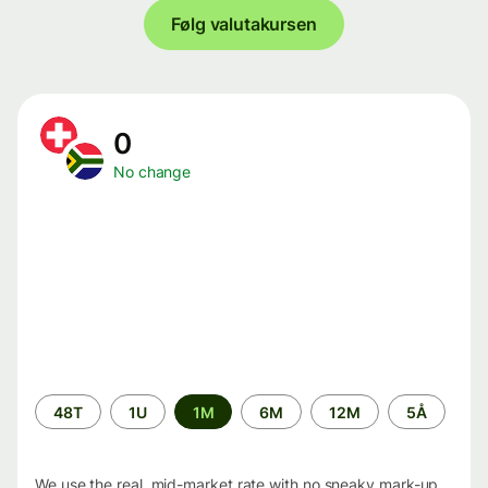
Følg valutakursen
0
No change
Time
48T
1U
1M
6M
12M
5Å
period
We use the real, mid-market rate with no sneaky mark-up