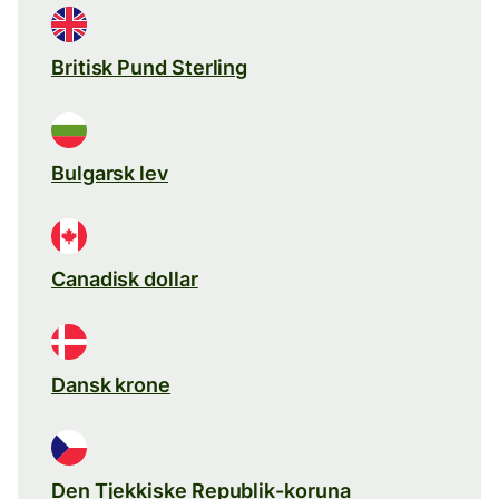
Britisk Pund Sterling
Bulgarsk lev
Canadisk dollar
Dansk krone
Den Tjekkiske Republik-koruna