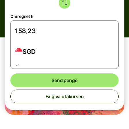
Omregnet til
SGD
Send penge
Følg valutakursen