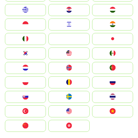
Greece
Hrvatska
Magyarország
Indonesia
Israel
India
Italia
JA
Japan
South Korea
Malay
Mexico
Nederland
Norge
Portugal
Polska
România
Россия
Slovensko
Ruoŧŧa
ไทย
Türkiye
United States
Vietnam
中国
中國香港特別行政區