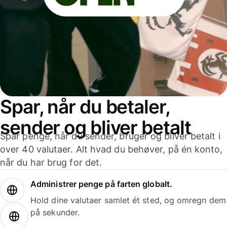
Spar, når du betaler,
sender og bliver betalt
Spar penge, når du sender, bruger og bliver betalt i
over 40 valutaer. Alt hvad du behøver, på én konto,
når du har brug for det.
Administrer penge på farten globalt.
Hold dine valutaer samlet ét sted, og omregn dem
på sekunder.