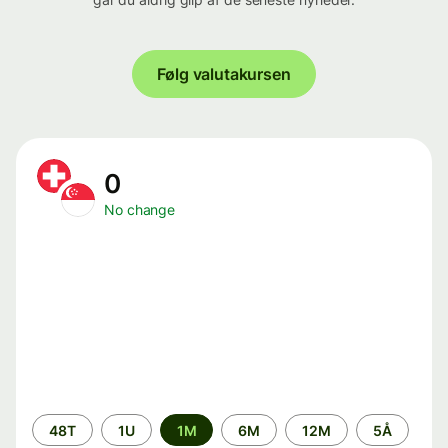
Følg valutakursen
0
No change
Time
48T
1U
1M
6M
12M
5Å
period