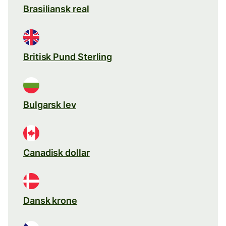
Brasiliansk real
Britisk Pund Sterling
Bulgarsk lev
Canadisk dollar
Dansk krone