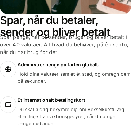
Spar, når du betaler,
sender og bliver betalt
Spar penge, når du sender, bruger og bliver betalt i
over 40 valutaer. Alt hvad du behøver, på én konto,
når du har brug for det.
Administrer penge på farten globalt.
Hold dine valutaer samlet ét sted, og omregn dem
på sekunder.
Et internationalt betalingskort
Du skal aldrig bekymre dig om vekselkurstillæg
eller høje transaktionsgebyrer, når du bruger
penge i udlandet.