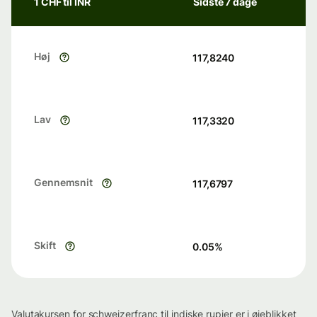
1 CHF til INR
Sidste 7 dage
Høj
117,8240
Lav
117,3320
Gennemsnit
117,6797
Skift
0.05
%
Valutakursen for schweizerfranc til indiske rupier er i øjeblikket