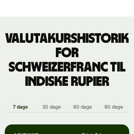
Valutakurshistorik
for
schweizerfranc til
indiske rupier
7 dage
30 dage
60 dage
90 dage