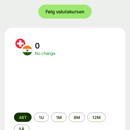
Følg valutakursen
0
No change
Time
48T
1U
1M
6M
12M
period
5Å