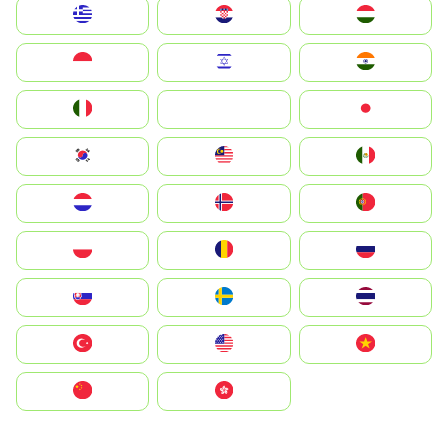
Greece
Hrvatska
Magyarország
Indonesia
Israel
India
Italia
JA
Japan
South Korea
Malay
Mexico
Nederland
Norge
Portugal
Polska
România
Россия
Slovensko
Ruoŧŧa
ไทย
Türkiye
United States
Vietnam
中国
中國香港特別行政區