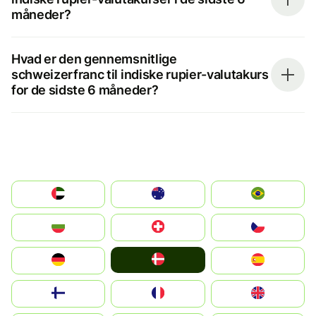
måneder?
Hvad er den gennemsnitlige
schweizerfranc til indiske rupier-valutakurs
for de sidste 6 måneder?
الإمارات العربية المتحدة
Australia
Brazil
България
Switzerland
Czechia
Denmark
Deutschland
España
Suomi
France
United Kingdom