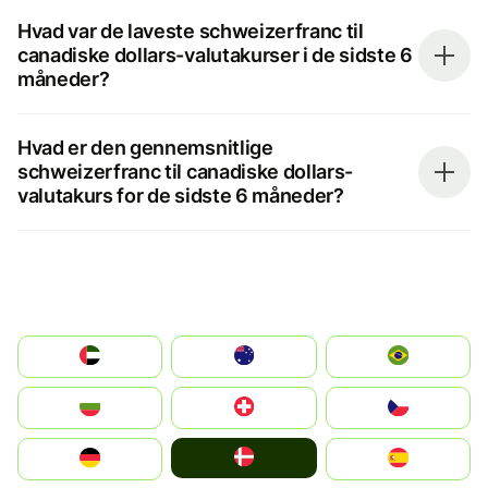
Hvad var de laveste schweizerfranc til
canadiske dollars-valutakurser i de sidste 6
måneder?
Hvad er den gennemsnitlige
schweizerfranc til canadiske dollars-
valutakurs for de sidste 6 måneder?
الإمارات العربية المتحدة
Australia
Brazil
България
Switzerland
Czechia
Denmark
Deutschland
España