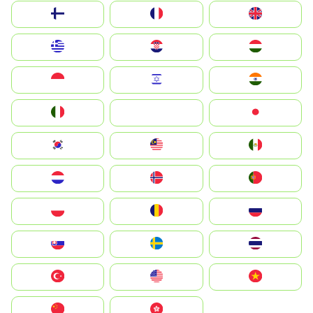
Suomi
France
United Kingdom
Greece
Hrvatska
Magyarország
Indonesia
Israel
India
Italia
JA
Japan
South Korea
Malay
Mexico
Nederland
Norge
Portugal
Polska
România
Россия
Slovensko
Ruoŧŧa
ไทย
Türkiye
United States
Vietnam
中国
中國香港特別行政區