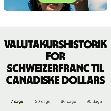
Valutakurshistorik
for
schweizerfranc til
canadiske dollars
7 dage
30 dage
60 dage
90 dage