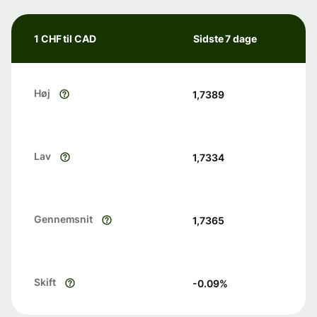
1 CHF til CAD
Sidste 7 dage
Høj
1,7389
Lav
1,7334
Gennemsnit
1,7365
Skift
-0.09
%