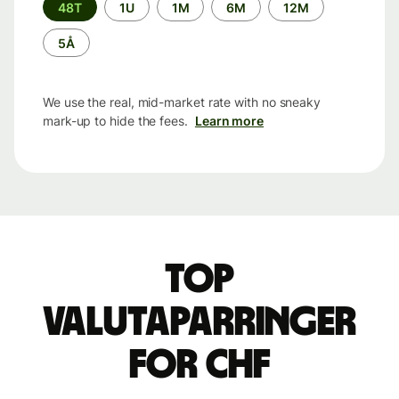
Time
48T
1U
1M
6M
12M
period
5Å
We use the real, mid-market rate with no sneaky
mark-up to hide the fees.
Learn more
Top
valutaparringer
for CHF