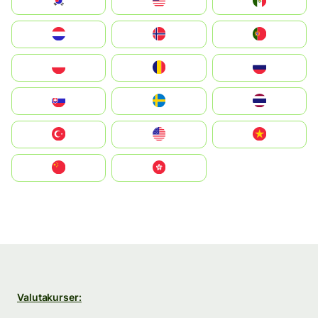
South Korea
Malay
Mexico
Nederland
Norge
Portugal
Polska
România
Россия
Slovensko
Ruoŧŧa
ไทย
Türkiye
United States
Vietnam
中国
中國香港特別行政區
Valutakurser: