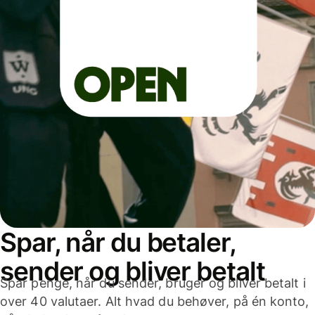
Spar, når du betaler,
sender og bliver betalt
Spar penge, når du sender, bruger og bliver betalt i
over 40 valutaer. Alt hvad du behøver, på én konto,