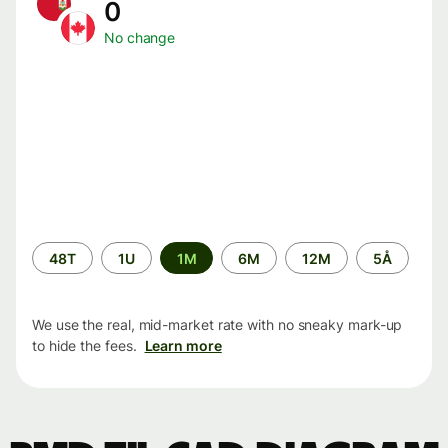
0
No change
Time
48T
1U
1M
6M
12M
5Å
period
We use the real, mid-market rate with no sneaky mark-up
to hide the fees.
Learn more