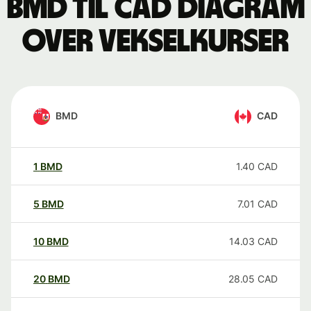
BMD til CAD Diagram
over vekselkurser
BMD
CAD
1
BMD
1.40
CAD
5
BMD
7.01
CAD
10
BMD
14.03
CAD
20
BMD
28.05
CAD