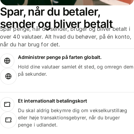
Spar, når du betaler,
sender og bliver betalt
Spar penge, når du sender, bruger og bliver betalt i
over 40 valutaer. Alt hvad du behøver, på én konto,
når du har brug for det.
Administrer penge på farten globalt.
Hold dine valutaer samlet ét sted, og omregn dem
på sekunder.
Et internationalt betalingskort
Du skal aldrig bekymre dig om vekselkurstillæg
eller høje transaktionsgebyrer, når du bruger
penge i udlandet.