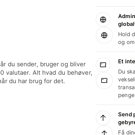
Admini
global
Hold d
og om
Et int
år du sender, bruger og bliver
Du ska
40 valutaer. Alt hvad du behøver,
veksel
år du har brug for det.
transa
penge 
Send p
gebyr
Få din