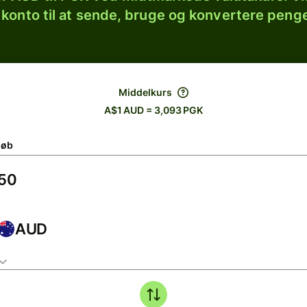
 konto til at sende, bruge og konvertere penge
Middelkurs
A$1 AUD = 3,093 PGK
løb
AUD