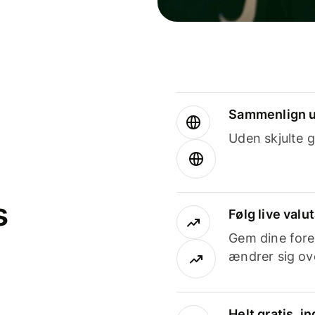
Sammenlign u
Uden skjulte g
s
Følg live valu
Gem dine fore
ændrer sig ove
Helt gratis, 