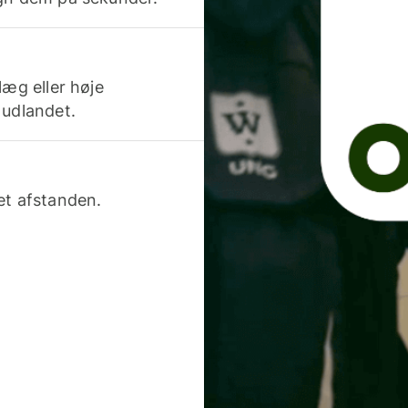
læg eller høje
 udlandet.
et afstanden.