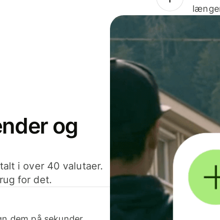
længer
sender og
alt i over 40 valutaer.
rug for det.
egn dem på sekunder.