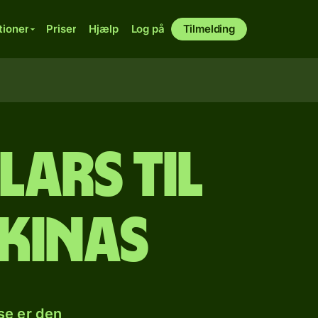
tioner
Priser
Hjælp
Log på
Tilmelding
lars til
 kinas
se er den