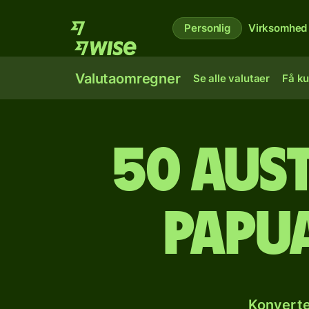
Personlig
Virksomhed
Valutaomregner
Se alle valutaer
Få ku
50 aust
papua
Konverte