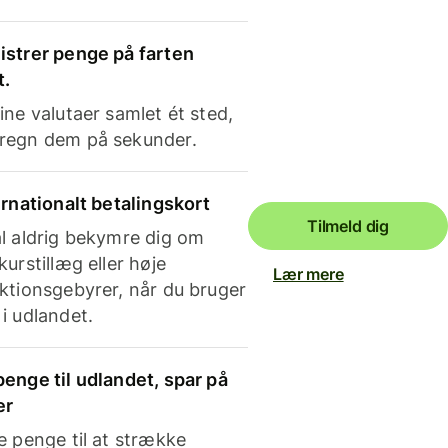
strer penge på farten
t.
ine valutaer samlet ét sted,
regn dem på sekunder.
ernationalt betalingskort
Tilmeld dig
l aldrig bekymre dig om
kurstillæg eller høje
Lær mere
ktionsgebyrer, når du bruger
i udlandet.
enge til udlandet, spar på
er
e penge til at strække