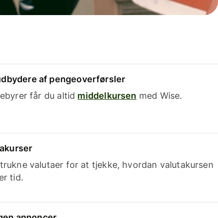
dbydere af pengeoverførsler
ebyrer får du altid
middelkursen
med Wise.
takurser
trukne valutaer for at tjekke, hvordan valutakursen
r tid.
ingen annoncer