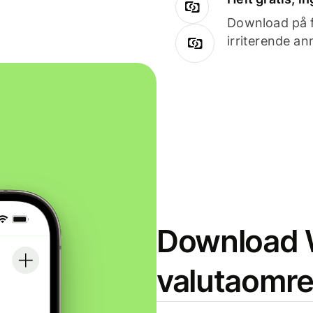
Download på få
irriterende an
Download W
valutaomr