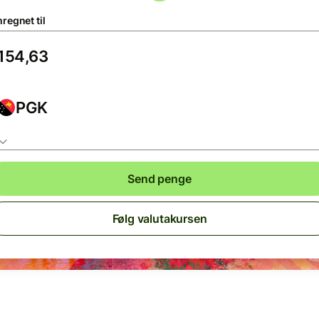
regnet til
PGK
Send penge
Følg valutakursen