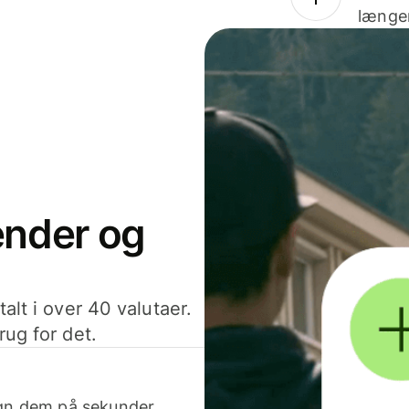
længer
sender og
alt i over 40 valutaer.
rug for det.
egn dem på sekunder.