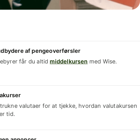
dbydere af pengeoverførsler
ebyrer får du altid
middelkursen
med Wise.
takurser
trukne valutaer for at tjekke, hvordan valutakursen
r tid.
ingen annoncer