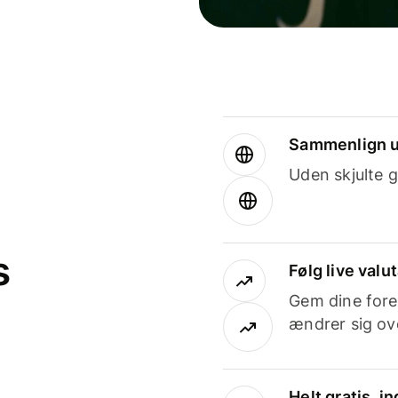
Sammenlign u
Uden skjulte g
s
Følg live valu
Gem dine fore
ændrer sig ove
Helt gratis, 