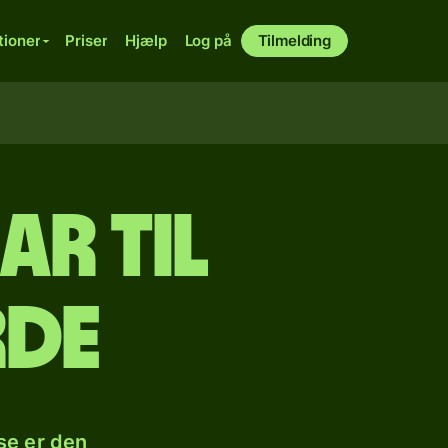
tioner
Priser
Hjælp
Log på
Tilmelding
ar til
rde
se er den