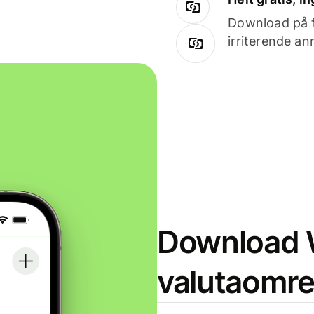
Download på få
irriterende an
Download W
valutaomr