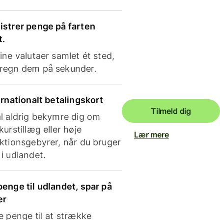
strer penge på farten
t.
ine valutaer samlet ét sted,
regn dem på sekunder.
ernationalt betalingskort
Tilmeld dig
l aldrig bekymre dig om
kurstillæg eller høje
Lær mere
ktionsgebyrer, når du bruger
i udlandet.
enge til udlandet, spar på
er
e penge til at strække