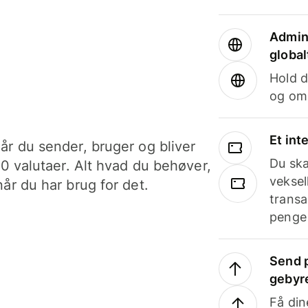
Admini
global
Hold d
og om
Et int
år du sender, bruger og bliver
Du ska
40 valutaer. Alt hvad du behøver,
veksel
år du har brug for det.
transa
penge 
Send p
gebyr
Få din