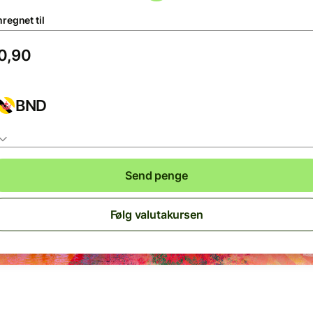
regnet til
BND
Send penge
Følg valutakursen