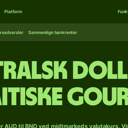
Platform
Funk
rsadvarsler
Sammenlign bankrenter
tralsk doll
itiske gou
r AUD til BND ved midtmarkeds valutakurs. Vi