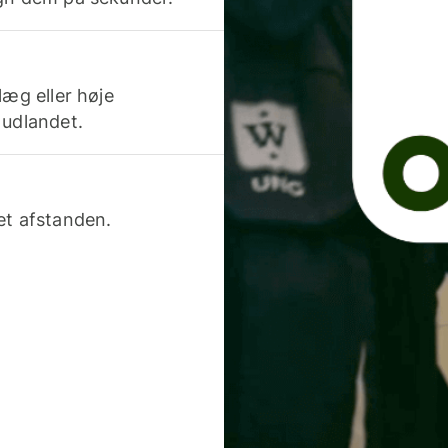
læg eller høje
 udlandet.
et afstanden.