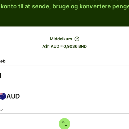
 konto til at sende, bruge og konvertere penge
Middelkurs
A$1 AUD = 0,9036 BND
løb
AUD