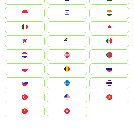
Indonesia
Israel
India
Italia
JA
Japan
South Korea
Malay
Mexico
Nederland
Norge
Portugal
Polska
România
Россия
Slovensko
Ruoŧŧa
ไทย
Türkiye
United States
Vietnam
中国
中國香港特別行政區