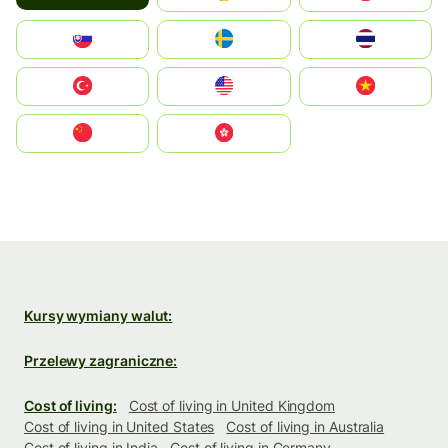
Slovensko
Ruoŧŧa
ไทย
Türkiye
United States
Vietnam
中国
中國香港特別行政區
Kursy wymiany walut:
Przelewy zagraniczne:
Cost of living:
Cost of living in United Kingdom
Cost of living in United States
Cost of living in Australia
Cost of living in India
Cost of living in Germany