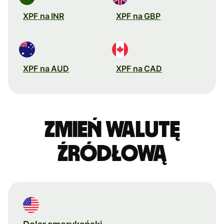
XPF na INR
XPF na GBP
XPF na AUD
XPF na CAD
Zmień walutę
źródłową