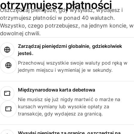
otrzymujesz płatności
Oszczędzaj pieniądze, gdy wysyłasz, wydajesz i
otrzymujesz płatności w ponad 40 walutach.
Wszystko, czego potrzebujesz, na jednym koncie, w
dowolnej chwili.
Zarządzaj pieniędzmi globalnie, gdziekolwiek
jesteś.
Przechowuj wszystkie swoje waluty pod ręką w
jednym miejscu i wymieniaj je w sekundy.
Międzynarodowa karta debetowa
Nie musisz się już nigdy martwić o marże na
kursach wymiany lub wysokie opłaty za
transakcje, gdy wydajesz za granicą.
Wysyłaj pieniądze za granicę, oszczędzaj na