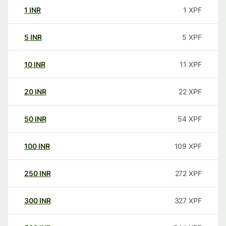
1
INR
1
XPF
5
INR
5
XPF
10
INR
11
XPF
20
INR
22
XPF
50
INR
54
XPF
100
INR
109
XPF
250
INR
272
XPF
300
INR
327
XPF