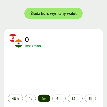
Śledź kurs wymiany walut
0
Bez zmian
Przedział
48 h
1t
1m
6m
12m
5l
czasu