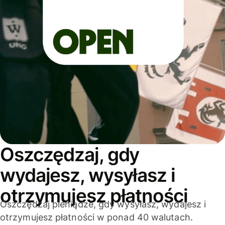
Oszczędzaj, gdy
wydajesz, wysyłasz i
otrzymujesz płatności
Oszczędzaj pieniądze, gdy wysyłasz, wydajesz i
otrzymujesz płatności w ponad 40 walutach.