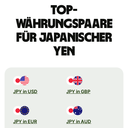
Top-
Währungspaare
für japanischer
Yen
JPY in USD
JPY in GBP
JPY in EUR
JPY in AUD