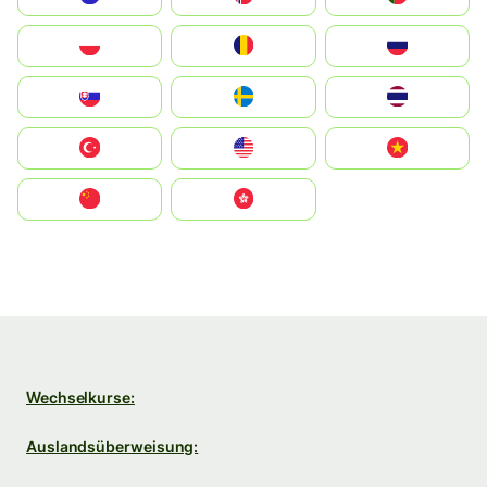
Polska
România
Россия
Slovensko
Ruoŧŧa
ไทย
Türkiye
United States
Vietnam
中国
中國香港特別行政區
Wechselkurse:
Auslandsüberweisung: