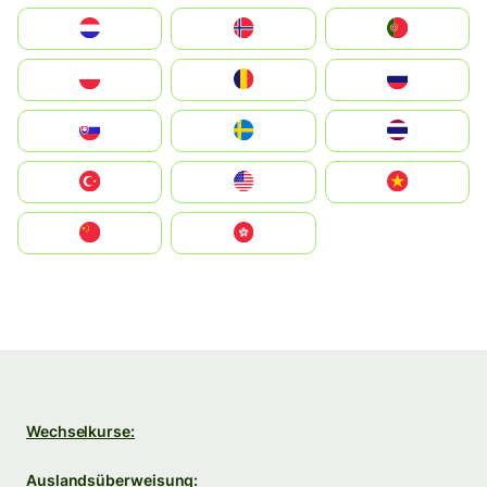
Nederland
Norge
Portugal
Polska
România
Россия
Slovensko
Ruoŧŧa
ไทย
Türkiye
United States
Vietnam
中国
中國香港特別行政區
Wechselkurse:
Auslandsüberweisung: