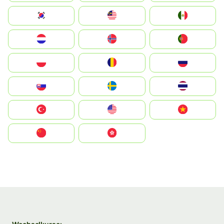
South Korea
Malay
Mexico
Nederland
Norge
Portugal
Polska
România
Россия
Slovensko
Ruoŧŧa
ไทย
Türkiye
United States
Vietnam
中国
中國香港特別行政區