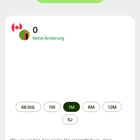
0
Keine Änderung
Zeitraum
48 Std.
1W
1M
6M
12M
5J