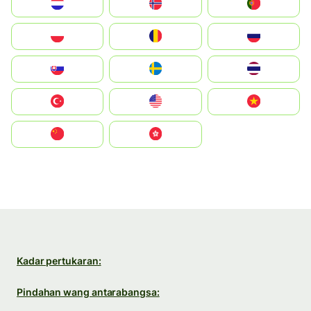
Nederland
Norge
Portugal
Polska
România
Россия
Slovensko
Ruoŧŧa
ไทย
Türkiye
United States
Vietnam
中国
中國香港特別行政區
Kadar pertukaran:
Pindahan wang antarabangsa: