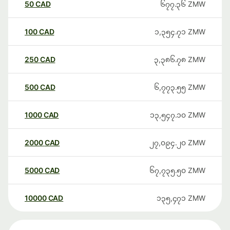
50
CAD
၆၇၇.၃၆
ZMW
100
CAD
၁,၃၅၄.၇၁
ZMW
250
CAD
၃,၃၈၆.၇၈
ZMW
500
CAD
၆,၇၇၃.၅၅
ZMW
1000
CAD
၁၃,၅၄၇.၁၀
ZMW
2000
CAD
၂၇,၀၉၄.၂၀
ZMW
5000
CAD
၆၇,၇၃၅.၅၀
ZMW
10000
CAD
၁၃၅,၄၇၁
ZMW