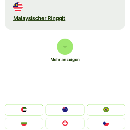
Malaysischer Ringgit
Mehr anzeigen
الإمارات العربية المتحدة
Australia
Brazil
България
Switzerland
Czechia