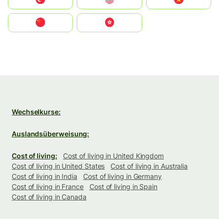
中国
中國香港特別行政區
Wechselkurse:
Auslandsüberweisung:
Cost of living:
Cost of living in United Kingdom
Cost of living in United States
Cost of living in Australia
Cost of living in India
Cost of living in Germany
Cost of living in France
Cost of living in Spain
Cost of living in Canada