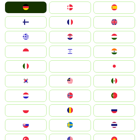
Deutschland
Denmark
España
Suomi
France
United Kingdom
Greece
Hrvatska
Magyarország
Indonesia
Israel
India
Italia
JA
Japan
South Korea
Malay
Mexico
Nederland
Norge
Portugal
Polska
România
Россия
Slovensko
Ruoŧŧa
ไทย
Türkiye
United States
Vietnam