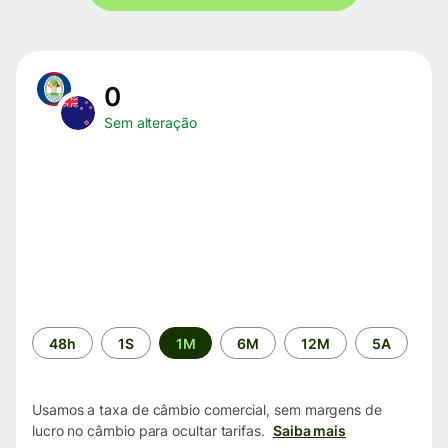
0
Sem alteração
Período
48h
1S
1M
6M
12M
5A
de
tempo
Usamos a taxa de câmbio comercial, sem margens de
lucro no câmbio para ocultar tarifas.
Saiba mais