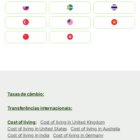
Slovensko
Ruoŧŧa
ไทย
Türkiye
United States
Vietnam
中国
中國香港特別行政區
Taxas de câmbio:
Transferências internacionais:
Cost of living:
Cost of living in United Kingdom
Cost of living in United States
Cost of living in Australia
Cost of living in India
Cost of living in Germany