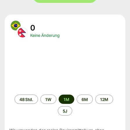
0
Keine Änderung
Zeitraum
48 Std.
1W
1M
6M
12M
5J