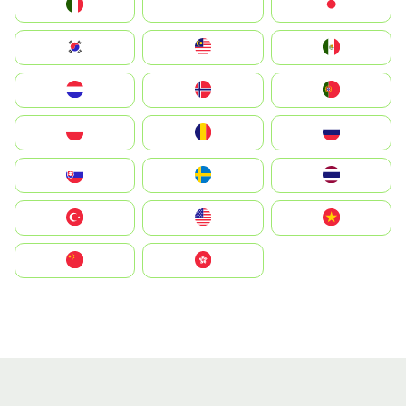
Italia
JA
Japan
South Korea
Malay
Mexico
Nederland
Norge
Portugal
Polska
România
Россия
Slovensko
Ruoŧŧa
ไทย
Türkiye
United States
Vietnam
中国
中國香港特別行政區