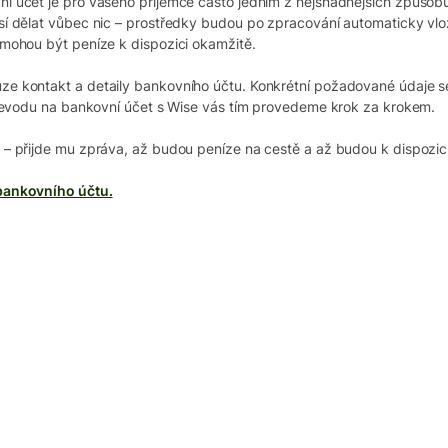
í účet je pro vašeho příjemce často jedním z nejsnadnějších způsobů
sí dělat vůbec nic – prostředky budou po zpracování automaticky vlo
 mohou být peníze k dispozici okamžitě.
e kontakt a detaily bankovního účtu. Konkrétní požadované údaje se 
 převodu na bankovní účet s Wise vás tím provedeme krok za krokem.
 – přijde mu zpráva, až budou peníze na cestě a až budou k dispozici
bankovního účtu.