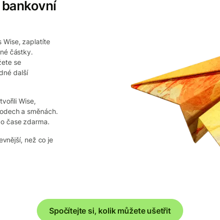
a bankovní
 Wise, zaplatíte
ěné částky.
ete se
né další
vořili Wise,
evodech a směnách.
po čase zdarma.
evnější, než co je
Spočítejte si, kolik můžete ušetřit