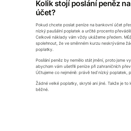
Kolik stojí poslání peněz n
účet?
Pokud chcete poslat peníze na bankovní účet přes
nízký paušální poplatek a určité procento převád
Celkové náklady vám vždy ukážeme předem. Můž
spolehnout, že ve směnném kurzu neskrýváme žád
poplatky.
Posílání peněz by nemělo stát jmění, proto jsme vyt
abychom vám ušetřili peníze při zahraničních př
Účtujeme co nejméně: právě teď nízký poplatek, 
Žádné velké poplatky, skryté ani jiné. Takže je to l
běžné.