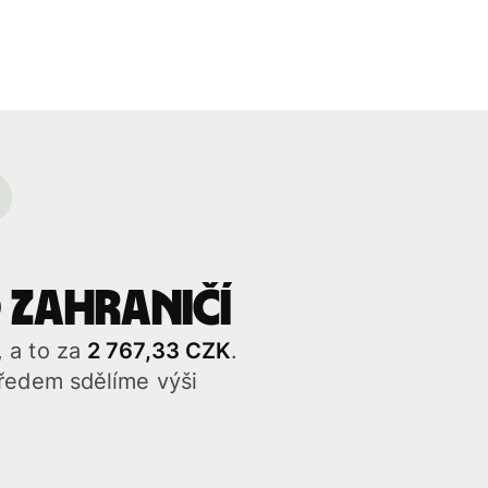
 zahraničí
 a to za
2 767,33 CZK
.
předem sdělíme výši