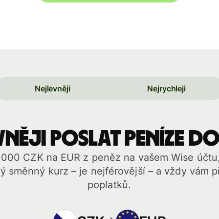
Nejlevněji
Nejrychleji
něji poslat peníze do
0 000 CZK na EUR z peněz na vašem Wise účtu,
 směnný kurz – je nejférovější – a vždy vám 
poplatků.