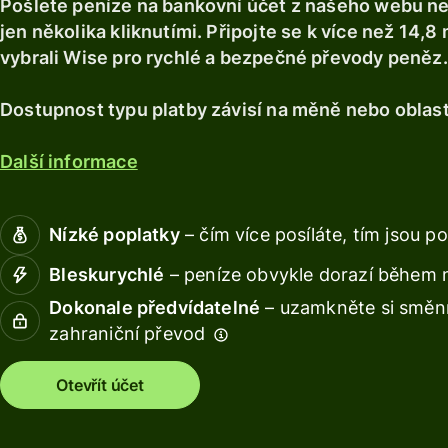
Pošlete peníze na bankovní účet z našeho webu ne
Prozkoumat
Získejte
Získávejt
Prozkoumat
jen několika kliknutími. Připojte se k více než 14,8 m
debetní
výnos s
vybrali Wise pro rychlé a bezpečné převody peněz.
kartu
Wise
Assets
Získávejte
Europe
Dostupnost typu platby závisí na měně nebo oblast
výnos s
Wise
Spravujte
Další informace
Assets
týmové
Europe
finance
Nízké poplatky
– čím více posíláte, tím jsou po
Připojte
Ceník
účetní
Bleskurychlé
– peníze obvykle dorazí během 
software
Dokonale předvídatelné
– uzamkněte si směnn
Osobní
zahraniční převod
ceník
Zdroje
Otevřít účet
Prozkoumejt
integrace API