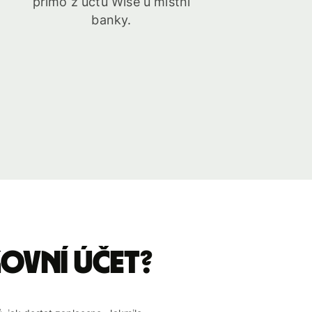
přímo z účtu Wise u místní
banky.
kovní účet?