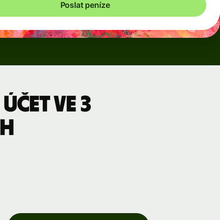
Poslat peníze
účet ve 3
ch