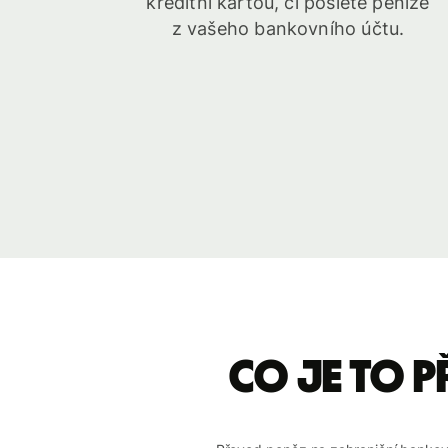
kreditní kartou, či pošlete peníze
z vašeho bankovního účtu.
Co je to p