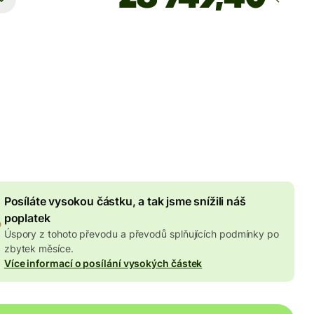
Dorazí
do pondělí
 poplatky
,31 CZK
to v částce CZK
Množstevní sleva
172,68 CZK
Posíláte vysokou částku, a tak jsme snížili náš
poplatek
Úspory z tohoto převodu a převodů splňujících podmínky po
zbytek měsíce.
Více informací o posílání vysokých částek