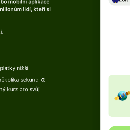
bo mobilní aplikace
e
ilionům lidí, kteří si
Banky a
finanční
instituce
i.
Vzdělávací
platformy
Celkové
2 769
Zahrnu
Prodejní
platformy
platky nižší
Správa
několika sekund
výdajů
ý kurz pro svůj
Cestovní
platformy
Pracovní
e
platformy