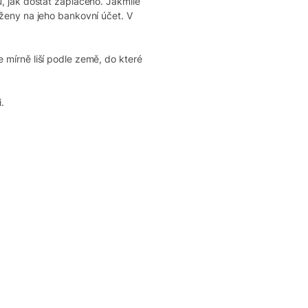
, jak dostat zaplaceno. Jakmile
ženy na jeho bankovní účet. V
mírně liší podle země, do které
.