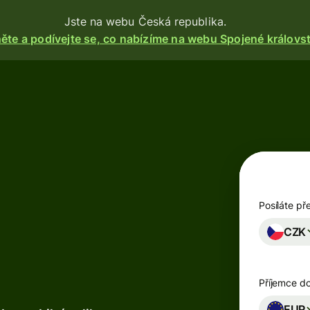
Jste na webu Česká republika.
ěte a podívejte se, co nabízíme na webu Spojené královst
Produkty
Poslat
Přijmout
a
Vydávejte
karty
Posíláte př
CZK
Multiměnové
účty
Příjemce d
Odvětví
EUR