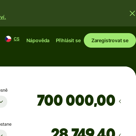
ví.
CS
Nápověda
Přihlásit se
Zaregistrovat se
esně
,00
ostane