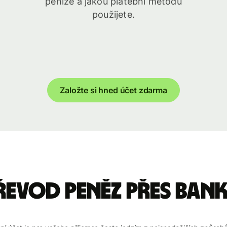
peníze a jakou platební metodu
použijete.
Založte si hned účet zdarma
řevod peněz přes Ban