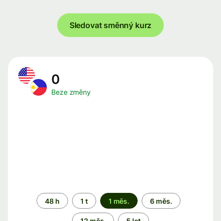
Sledovat směnný kurz
0
Beze změny
Časové
48 h
1 t
1 měs.
6 měs.
období
12 měs.
5 let