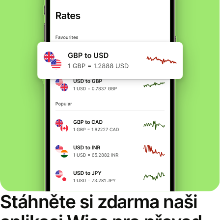
Stáhněte si zdarma naši