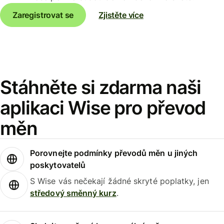
Zaregistrovat se
Zjistěte více
Stáhněte si zdarma naši
aplikaci Wise pro převod
měn
Porovnejte podmínky převodů měn u jiných
poskytovatelů
S Wise vás nečekají žádné skryté poplatky, jen
středový směnný kurz
.