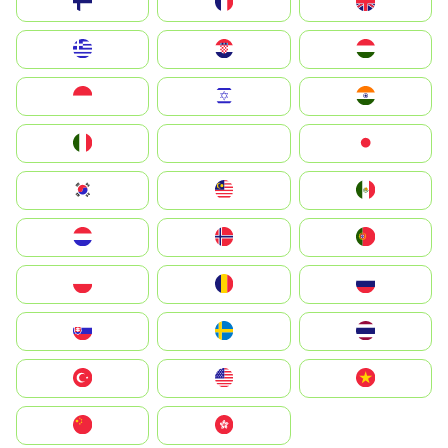
Suomi
France
United Kingdom
Greece
Hrvatska
Magyarország
Indonesia
Israel
India
Italia
JA
Japan
South Korea
Malay
Mexico
Nederland
Norge
Portugal
Polska
România
Россия
Slovensko
Ruoŧŧa
ไทย
Türkiye
United States
Vietnam
中国
中國香港特別行政區