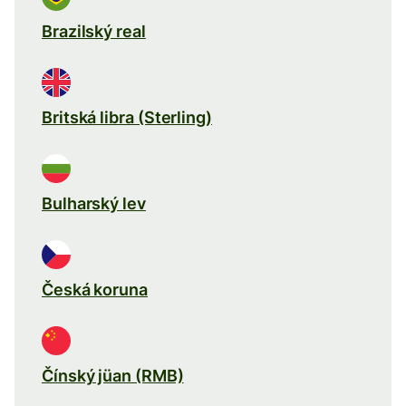
Brazilský real
Britská libra (Sterling)
Bulharský lev
Česká koruna
Čínský jüan (RMB)