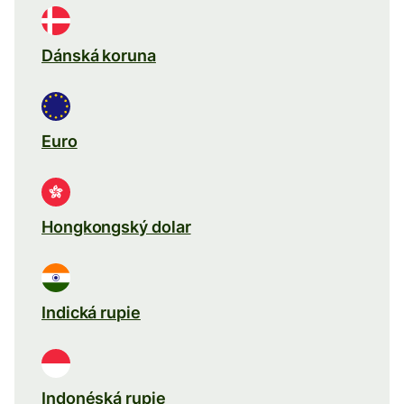
Dánská koruna
Euro
Hongkongský dolar
Indická rupie
Indonéská rupie