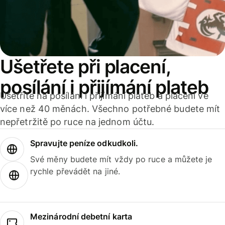
Ušetřete při placení,
posílání i přijímání plateb
Ušetříte na posílání i přijímání plateb a placení ve
více než 40 měnách. Všechno potřebné budete mít
nepřetržitě po ruce na jednom účtu.
Spravujte peníze odkudkoli.
Své měny budete mít vždy po ruce a můžete je
rychle převádět na jiné.
Mezinárodní debetní karta