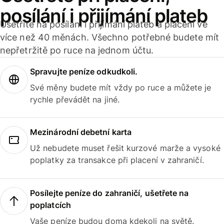
posílání i přijímání plateb
Ušetříte na posílání i přijímání plateb a placení ve
více než 40 měnách. Všechno potřebné budete mít
nepřetržitě po ruce na jednom účtu.
Spravujte peníze odkudkoli.
Své měny budete mít vždy po ruce a můžete je
rychle převádět na jiné.
Mezinárodní debetní karta
Už nebudete muset řešit kurzové marže a vysoké
poplatky za transakce při placení v zahraničí.
Posílejte peníze do zahraničí, ušetřete na
poplatcích
Vaše peníze budou doma kdekoli na světě.