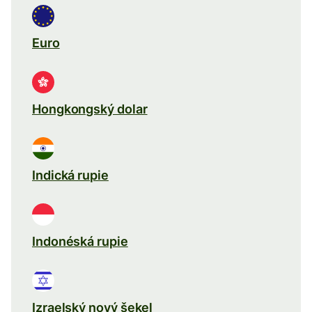
Euro
Hongkongský dolar
Indická rupie
Indonéská rupie
Izraelský nový šekel