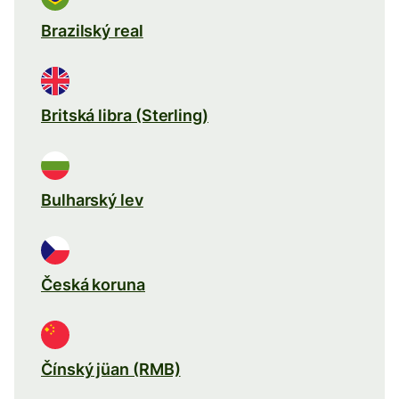
Brazilský real
Britská libra (Sterling)
Bulharský lev
Česká koruna
Čínský jüan (RMB)