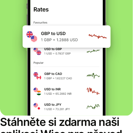
Stáhněte si zdarma naši