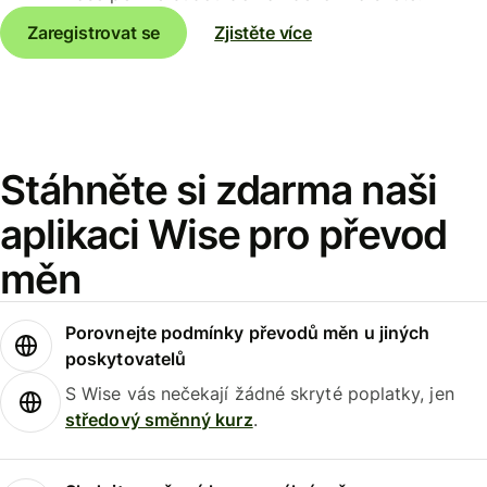
Zaregistrovat se
Zjistěte více
Stáhněte si zdarma naši
aplikaci Wise pro převod
měn
Porovnejte podmínky převodů měn u jiných
poskytovatelů
S Wise vás nečekají žádné skryté poplatky, jen
středový směnný kurz
.