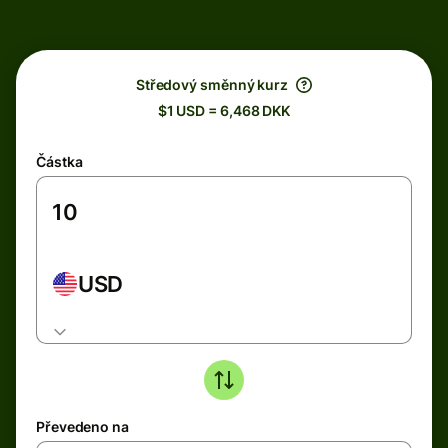
Středový směnný kurz
$1 USD = 6,468 DKK
Částka
USD
Převedeno na