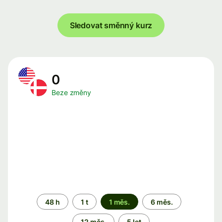
Sledovat směnný kurz
0
Beze změny
Časové
48 h
1 t
1 měs.
6 měs.
období
12 měs.
5 let