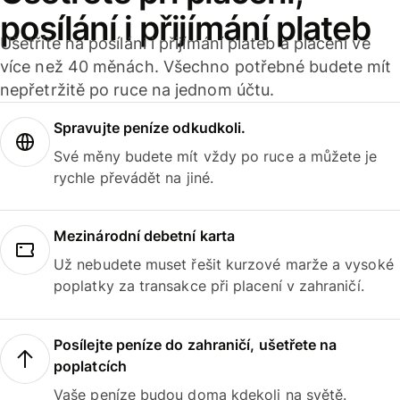
posílání i přijímání plateb
Ušetříte na posílání i přijímání plateb a placení ve
více než 40 měnách. Všechno potřebné budete mít
nepřetržitě po ruce na jednom účtu.
Spravujte peníze odkudkoli.
Své měny budete mít vždy po ruce a můžete je
rychle převádět na jiné.
Mezinárodní debetní karta
Už nebudete muset řešit kurzové marže a vysoké
poplatky za transakce při placení v zahraničí.
Posílejte peníze do zahraničí, ušetřete na
poplatcích
Vaše peníze budou doma kdekoli na světě.