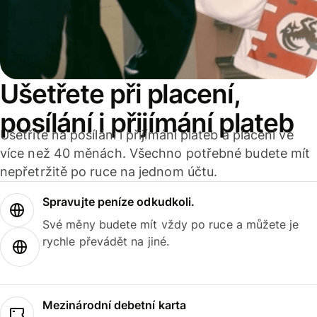
Ušetřete při placení,
posílání i přijímání plateb
Ušetříte na posílání i přijímání plateb a placení ve
více než 40 měnách. Všechno potřebné budete mít
nepřetržitě po ruce na jednom účtu.
Spravujte peníze odkudkoli.
Své měny budete mít vždy po ruce a můžete je
rychle převádět na jiné.
Mezinárodní debetní karta