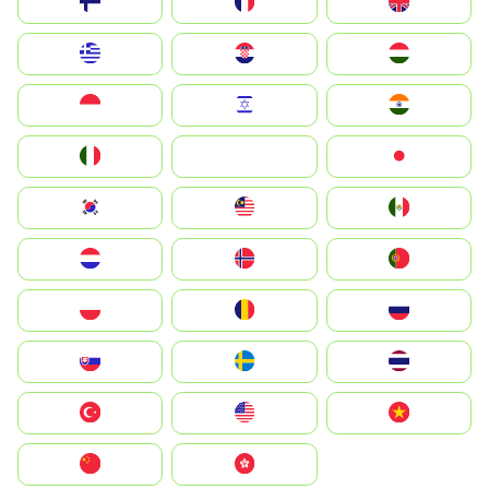
Suomi
France
United Kingdom
Greece
Hrvatska
Magyarország
Indonesia
Israel
India
Italia
JA
Japan
South Korea
Malay
Mexico
Nederland
Norge
Portugal
Polska
România
Россия
Slovensko
Ruoŧŧa
ไทย
Türkiye
United States
Vietnam
中国
中國香港特別行政區