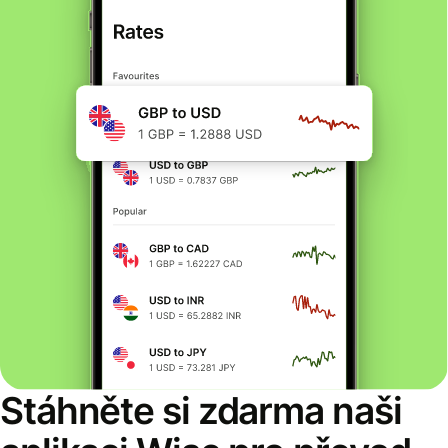
Stáhněte si zdarma naši