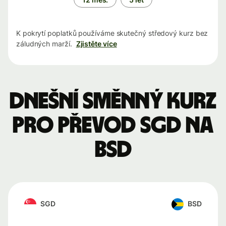
K pokrytí poplatků používáme skutečný středový kurz bez
záludných marží.
Zjistěte více
Dnešní směnný kurz
pro převod SGD na
BSD
SGD
BSD