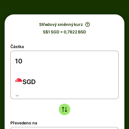
Středový směnný kurz
S$1 SGD = 0,7822 BSD
Částka
SGD
Převedeno na