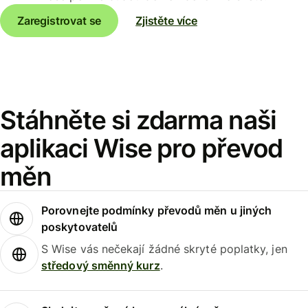
Zaregistrovat se
Zjistěte více
Stáhněte si zdarma naši
aplikaci Wise pro převod
měn
Porovnejte podmínky převodů měn u jiných
poskytovatelů
S Wise vás nečekají žádné skryté poplatky, jen
středový směnný kurz
.