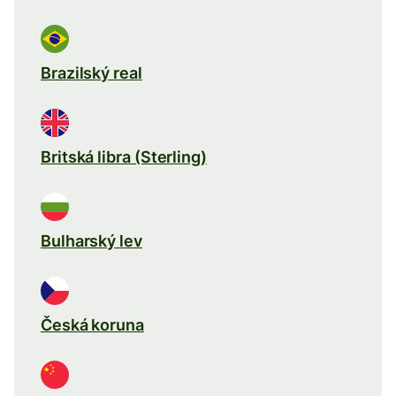
Brazilský real
Britská libra (Sterling)
Bulharský lev
Česká koruna