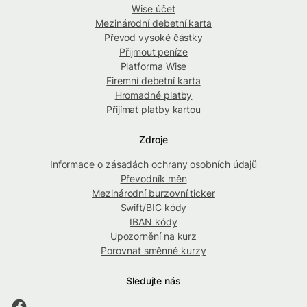
Wise účet
Mezinárodní debetní karta
Převod vysoké částky
Přijmout peníze
Platforma Wise
Firemní debetní karta
Hromadné platby
Přijímat platby kartou
Zdroje
Informace o zásadách ochrany osobních údajů
Převodník měn
Mezinárodní burzovní ticker
Swift/BIC kódy
IBAN kódy
Upozornění na kurz
Porovnat směnné kurzy
Sledujte nás