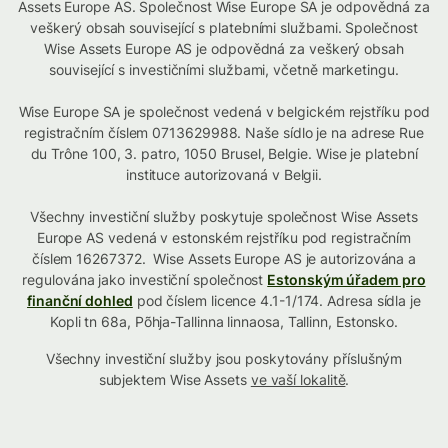
Assets Europe AS. Společnost Wise Europe SA je odpovědná za
veškerý obsah související s platebními službami. Společnost
Wise Assets Europe AS je odpovědná za veškerý obsah
související s investičními službami, včetně marketingu.
Wise Europe SA je společnost vedená v belgickém rejstříku pod
registračním číslem 0713629988. Naše sídlo je na adrese Rue
du Trône 100, 3. patro, 1050 Brusel, Belgie. Wise je platební
instituce autorizovaná v Belgii.
Všechny investiční služby poskytuje společnost Wise Assets
Europe AS vedená v estonském rejstříku pod registračním
číslem 16267372. Wise Assets Europe AS je autorizována a
regulována jako investiční společnost
Estonským úřadem pro
finanční dohled
pod číslem licence 4.1-1/174. Adresa sídla je
Kopli tn 68a, Põhja-Tallinna linnaosa, Tallinn, Estonsko.
Všechny investiční služby jsou poskytovány příslušným
subjektem Wise Assets
ve vaší lokalitě
.