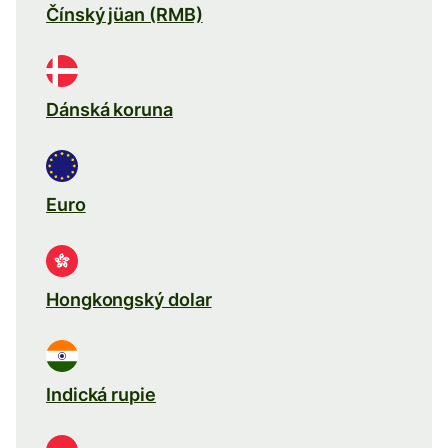
Čínský jüan (RMB)
Dánská koruna
Euro
Hongkongský dolar
Indická rupie