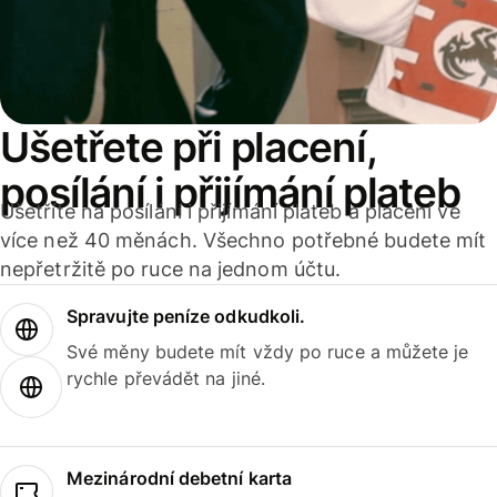
Ušetřete při placení,
posílání i přijímání plateb
Ušetříte na posílání i přijímání plateb a placení ve
více než 40 měnách. Všechno potřebné budete mít
nepřetržitě po ruce na jednom účtu.
Spravujte peníze odkudkoli.
Své měny budete mít vždy po ruce a můžete je
rychle převádět na jiné.
Mezinárodní debetní karta