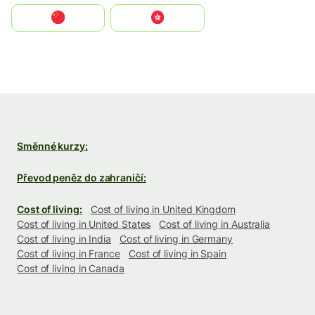
中国
中國香港特別行政區
Směnné kurzy:
Převod peněz do zahraničí:
Cost of living:
Cost of living in United Kingdom
Cost of living in United States
Cost of living in Australia
Cost of living in India
Cost of living in Germany
Cost of living in France
Cost of living in Spain
Cost of living in Canada