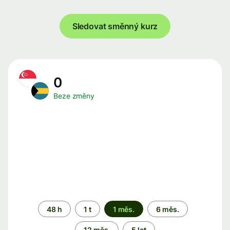
Sledovat směnný kurz
0
Beze změny
Časové
48 h
1 t
1 měs.
6 měs.
období
12 měs.
5 let