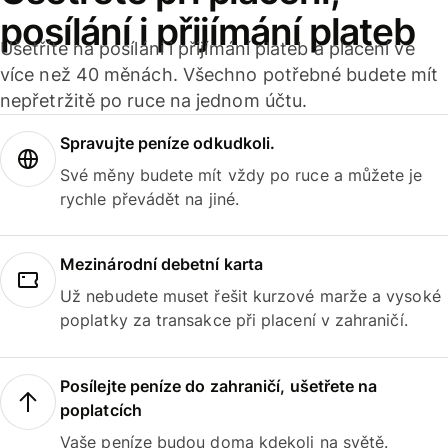
posílání i přijímání plateb
Ušetříte na posílání i přijímání plateb a placení ve
více než 40 měnách. Všechno potřebné budete mít
nepřetržitě po ruce na jednom účtu.
Spravujte peníze odkudkoli.
Své měny budete mít vždy po ruce a můžete je
rychle převádět na jiné.
Mezinárodní debetní karta
Už nebudete muset řešit kurzové marže a vysoké
poplatky za transakce při placení v zahraničí.
Posílejte peníze do zahraničí, ušetřete na
poplatcích
Vaše peníze budou doma kdekoli na světě.