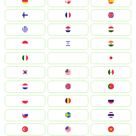
Deutschland
Denmark
España
Suomi
France
United Kingdom
Greece
Hrvatska
Magyarország
Indonesia
Israel
India
Italia
JA
Japan
South Korea
Malay
Mexico
Nederland
Norge
Portugal
Polska
România
Россия
Slovensko
Ruoŧŧa
ไทย
Türkiye
United States
Vietnam