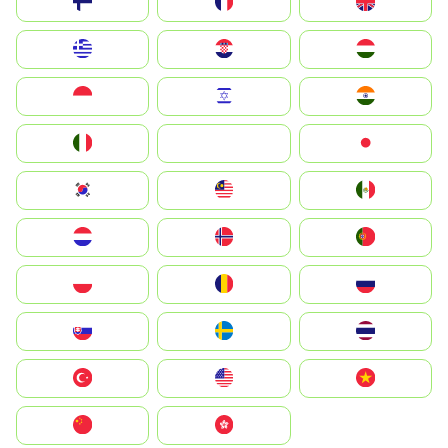
Suomi
France
United Kingdom
Greece
Hrvatska
Magyarország
Indonesia
Israel
India
Italia
JA
Japan
South Korea
Malay
Mexico
Nederland
Norge
Portugal
Polska
România
Россия
Slovensko
Ruoŧŧa
ไทย
Türkiye
United States
Vietnam
中国
中國香港特別行政區