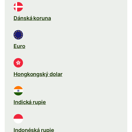
Dánská koruna
Euro
Hongkongský dolar
Indická rupie
Indonéská rupie