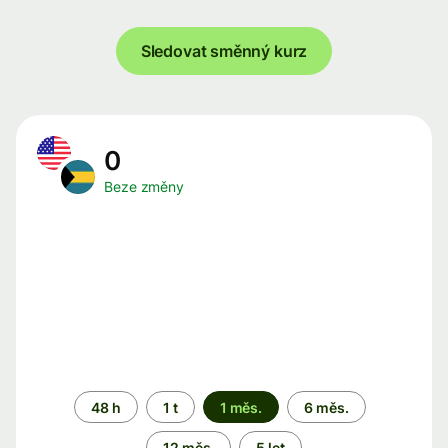
Sledovat směnný kurz
0
Beze změny
Časové
48 h
1 t
1 měs.
6 měs.
období
12 měs.
5 let