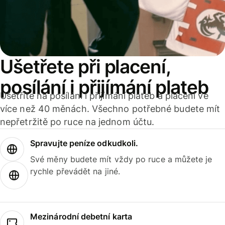
Ušetřete při placení,
posílání i přijímání plateb
Ušetříte na posílání i přijímání plateb a placení ve
více než 40 měnách. Všechno potřebné budete mít
nepřetržitě po ruce na jednom účtu.
Spravujte peníze odkudkoli.
Své měny budete mít vždy po ruce a můžete je
rychle převádět na jiné.
Mezinárodní debetní karta