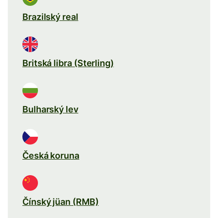
Brazilský real
Britská libra (Sterling)
Bulharský lev
Česká koruna
Čínský jüan (RMB)