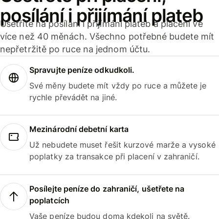
posílání i přijímání plateb
Ušetříte na posílání i přijímání plateb a placení ve
více než 40 měnách. Všechno potřebné budete mít
nepřetržitě po ruce na jednom účtu.
Spravujte peníze odkudkoli.
Své měny budete mít vždy po ruce a můžete je
rychle převádět na jiné.
Mezinárodní debetní karta
Už nebudete muset řešit kurzové marže a vysoké
poplatky za transakce při placení v zahraničí.
Posílejte peníze do zahraničí, ušetřete na
poplatcích
Vaše peníze budou doma kdekoli na světě.