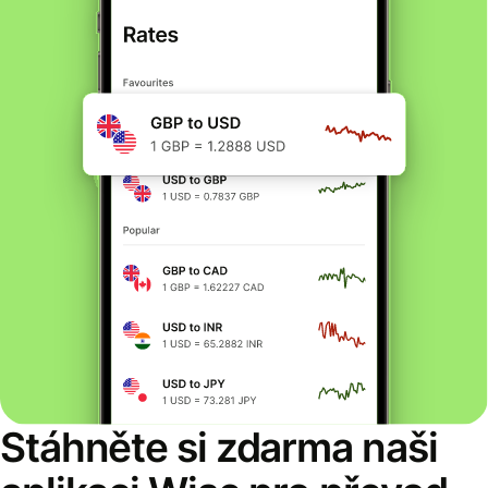
Stáhněte si zdarma naši