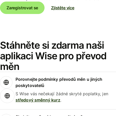
Zaregistrovat se
Zjistěte více
Stáhněte si zdarma naši
aplikaci Wise pro převod
měn
Porovnejte podmínky převodů měn u jiných
poskytovatelů
S Wise vás nečekají žádné skryté poplatky, jen
středový směnný kurz
.