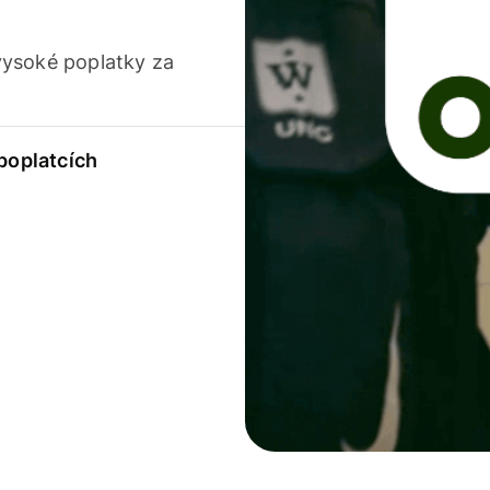
vysoké poplatky za
 poplatcích