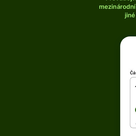
mezinárodní 
jin
Čá