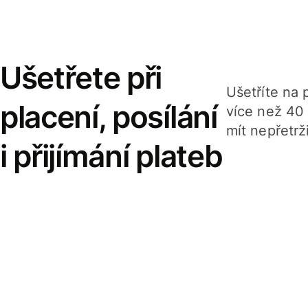
Ušetřete při
Ušetříte na p
placení, posílání
více než 40
mít nepřetrž
i přijímání plateb