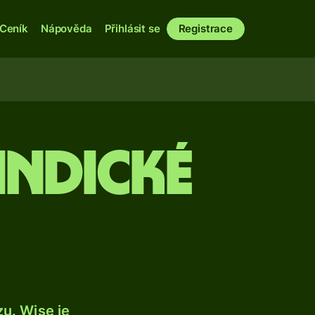
Ceník
Nápověda
Přihlásit se
Registrace
indické
u. Wise je