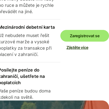
po ruce a můžete je rychle
převádět na jiné.
Mezinárodní debetní karta
Už nebudete muset řešit
Zaregistrovat se
kurzové marže a vysoké
Zjistěte více
poplatky za transakce při
placení v zahraničí.
Posílejte peníze do
zahraničí, ušetřete na
poplatcích
Vaše peníze budou doma
kdekoli na světě.