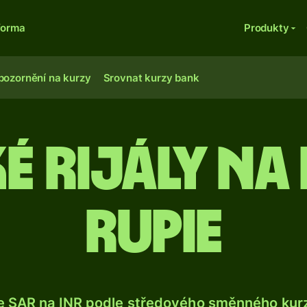
forma
Produkty
pozornění na kurzy
Srovnat kurzy bank
é rijály na 
rupie
e SAR na INR podle středového směnného kurz