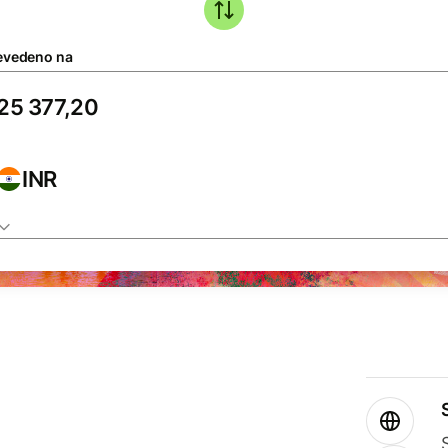
evedeno na
INR