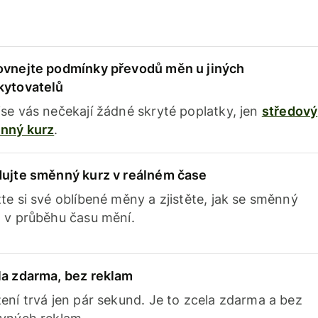
ovnejte podmínky převodů měn u jiných
kytovatelů
se vás nečekají žádné skryté poplatky, jen
středový
nný kurz
.
dujte směnný kurz v reálném čase
te si své oblíbené měny a zjistěte, jak se směnný
 v průběhu času mění.
la zdarma, bez reklam
ení trvá jen pár sekund. Je to zcela zdarma a bez