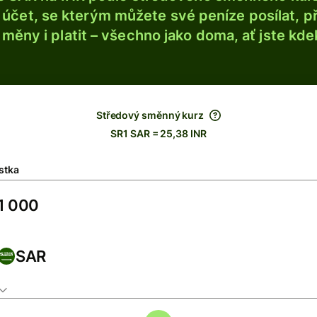
účet, se kterým můžete své peníze posílat, p
é měny i platit – všechno jako doma, ať jste kdek
Středový směnný kurz
SR1 SAR = 25,38 INR
stka
SAR