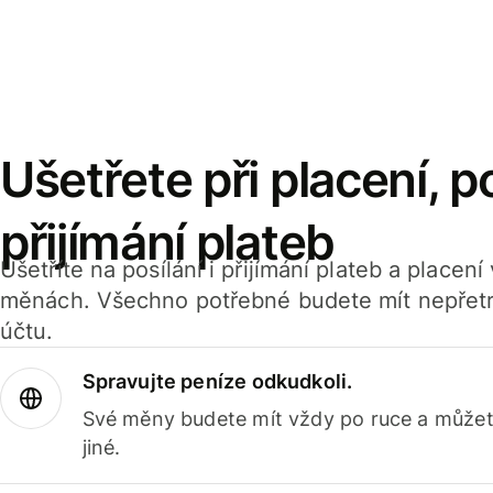
Ušetřete při placení, po
přijímání plateb
Ušetříte na posílání i přijímání plateb a placen
měnách. Všechno potřebné budete mít nepřetr
účtu.
Spravujte peníze odkudkoli.
Své měny budete mít vždy po ruce a můžete
jiné.