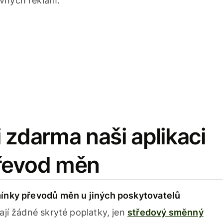
avných reklam.
 zdarma naši aplikaci
řevod měn
ínky převodů měn u jiných poskytovatelů
ají žádné skryté poplatky, jen
středový směnný