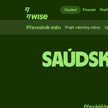
Osobní
Firemní
Plat
Převodník měn
Projít všechny měny
U
Saúdsk
Převádějt