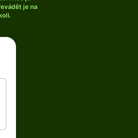
řevádět je na
oli.