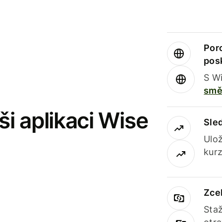
Por
pos
S Wi
smě
i aplikaci Wise
Sle
Ulož
kurz
Zce
Staž