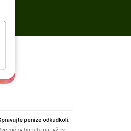
Spravujte peníze odkudkoli.
Své měny budete mít vždy