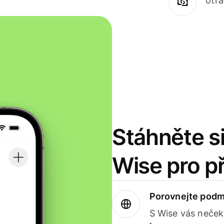
otr
Stáhněte si
Wise pro p
Porovnejte podm
S Wise vás neček