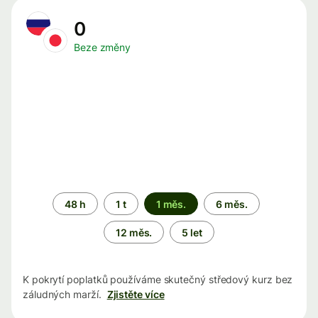
0
Beze změny
Časové
48 h
1 t
1 měs.
6 měs.
období
12 měs.
5 let
K pokrytí poplatků používáme skutečný středový kurz bez
záludných marží.
Zjistěte více