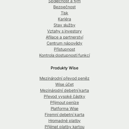
Společnost a tým
Bezpečnost
Tisk
Kariéra
Stav služby
Vztahy s investory
Afilace a partnerství
Centrum nápovědy
Přístupnost
Kontrola dostupnosti funkcí
Produkty Wise
Mezinárodní převod peněz
Wise účet
Mezinárodní debetní karta
Převod vysoké částky
Přijmout peníze
Platforma Wise
Firemní debetní karta
Hromadné platby
Přijímat platby kartou