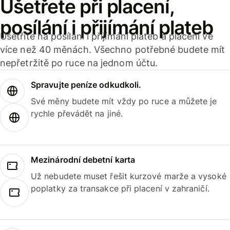
Ušetřete při placení,
posílání i přijímání plateb
Ušetříte na posílání i přijímání plateb a placení ve
více než 40 měnách. Všechno potřebné budete mít
nepřetržitě po ruce na jednom účtu.
Spravujte peníze odkudkoli.
Své měny budete mít vždy po ruce a můžete je
rychle převádět na jiné.
Mezinárodní debetní karta
Už nebudete muset řešit kurzové marže a vysoké
poplatky za transakce při placení v zahraničí.