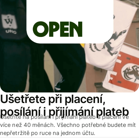
Ušetřete při placení,
posílání i přijímání plateb
Ušetříte na posílání i přijímání plateb a placení ve
více než 40 měnách. Všechno potřebné budete mít
nepřetržitě po ruce na jednom účtu.