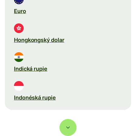
Euro
Hongkongský dolar
Indická rupie
Indonéská rupie