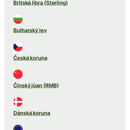
Britská libra (Sterling)
Bulharský lev
Česká koruna
Čínský jüan (RMB)
Dánská koruna