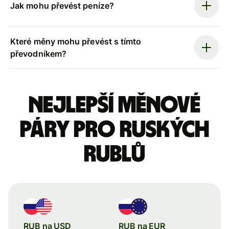
Jak mohu převést peníze?
Které měny mohu převést s tímto
převodníkem?
Nejlepší měnové
páry pro ruských
rublů
RUB na USD
RUB na EUR