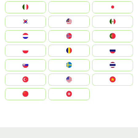
Italia
JA
Japan
South Korea
Malay
Mexico
Nederland
Norge
Portugal
Polska
România
Россия
Slovensko
Ruoŧŧa
ไทย
Türkiye
United States
Vietnam
中国
中國香港特別行政區