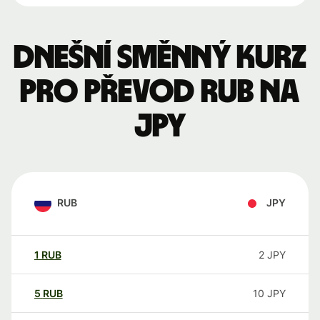
Dnešní směnný kurz
pro převod RUB na
JPY
RUB
JPY
1
RUB
2
JPY
5
RUB
10
JPY