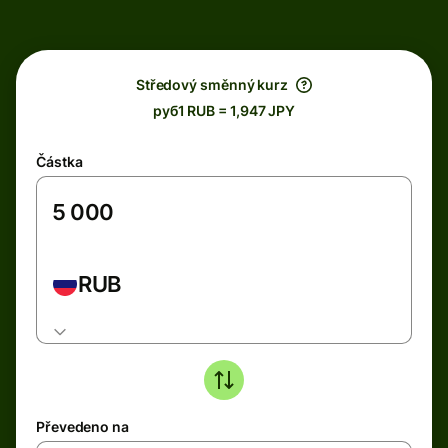
Středový směnný kurz
руб1 RUB = 1,947 JPY
Částka
RUB
Převedeno na