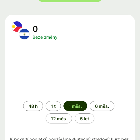
0
Beze změny
Časové
48 h
1 t
1 měs.
6 měs.
období
12 měs.
5 let
K pokrytí poplatků používáme skutečný středový kurz bez