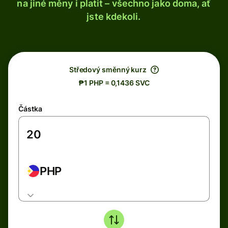
na jiné měny i platit – všechno jako doma, ať
jste kdekoli.
Středový směnný kurz
₱1 PHP = 0,1436 SVC
Částka
PHP