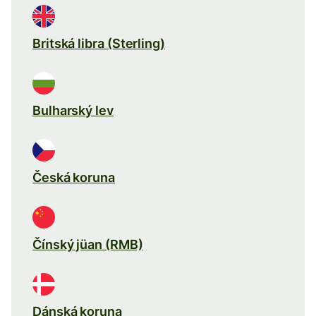
Britská libra (Sterling)
Bulharský lev
Česká koruna
Čínský jüan (RMB)
Dánská koruna