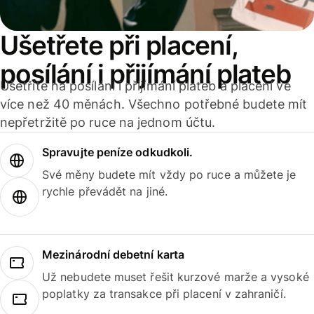
Ušetřete při placení,
posílání i přijímání plateb
Ušetříte na posílání i přijímání plateb a placení ve
více než 40 měnách. Všechno potřebné budete mít
nepřetržitě po ruce na jednom účtu.
Spravujte peníze odkudkoli.
Své měny budete mít vždy po ruce a můžete je
rychle převádět na jiné.
Mezinárodní debetní karta
Už nebudete muset řešit kurzové marže a vysoké
poplatky za transakce při placení v zahraničí.