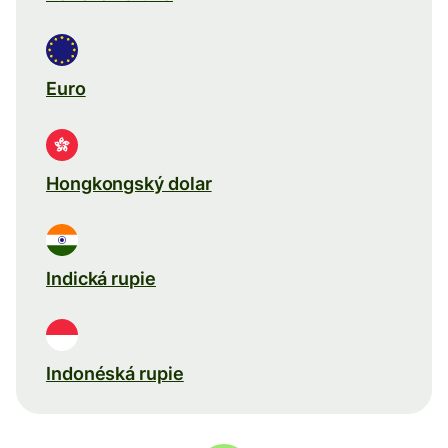
Euro
Hongkongský dolar
Indická rupie
Indonéská rupie