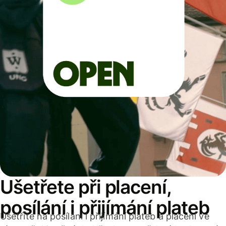
Ušetřete při placení,
posílání i přijímání plateb
Ušetříte na posílání i přijímání plateb a placení ve