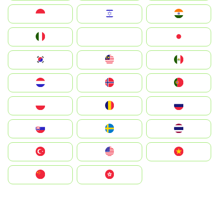
Indonesia
Israel
India
Italia
JA
Japan
South Korea
Malay
Mexico
Nederland
Norge
Portugal
Polska
România
Россия
Slovensko
Ruoŧŧa
ไทย
Türkiye
United States
Vietnam
中国
中國香港特別行政區