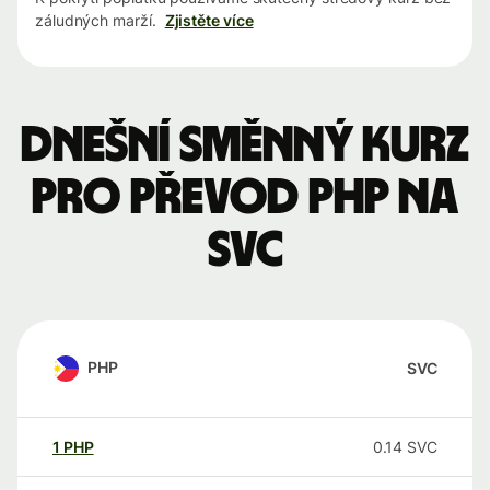
záludných marží.
Zjistěte více
Dnešní směnný kurz
pro převod PHP na
SVC
PHP
SVC
1
PHP
0.14
SVC