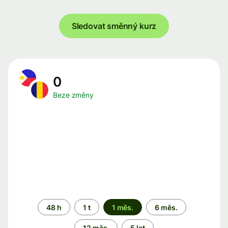
Sledovat směnný kurz
0
Beze změny
Časové
48 h
1 t
1 měs.
6 měs.
období
12 měs.
5 let