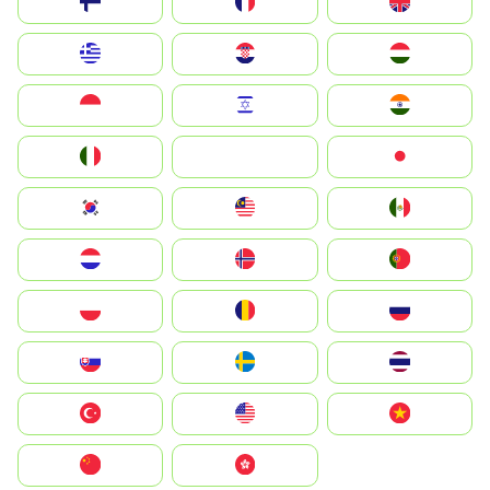
Suomi
France
United Kingdom
Greece
Hrvatska
Magyarország
Indonesia
Israel
India
Italia
JA
Japan
South Korea
Malay
Mexico
Nederland
Norge
Portugal
Polska
România
Россия
Slovensko
Ruoŧŧa
ไทย
Türkiye
United States
Vietnam
中国
中國香港特別行政區