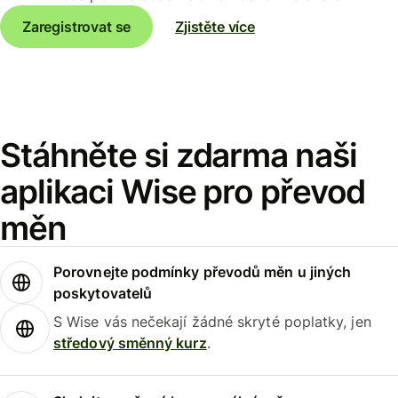
Zaregistrovat se
Zjistěte více
Stáhněte si zdarma naši
aplikaci Wise pro převod
měn
Porovnejte podmínky převodů měn u jiných
poskytovatelů
S Wise vás nečekají žádné skryté poplatky, jen
středový směnný kurz
.