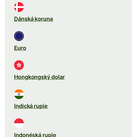
Dánská koruna
Euro
Hongkongský dolar
Indická rupie
Indonéská rupie