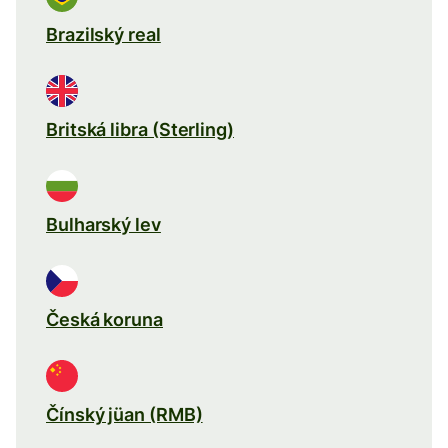
Brazilský real
Britská libra (Sterling)
Bulharský lev
Česká koruna
Čínský jüan (RMB)