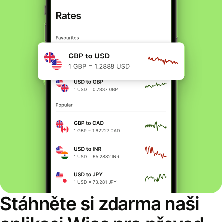
Stáhněte si zdarma naši