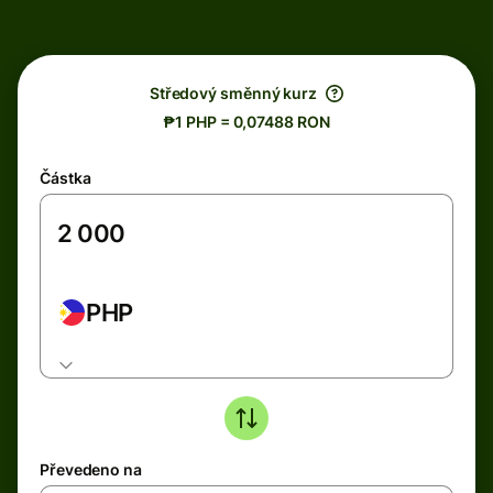
Středový směnný kurz
₱1 PHP = 0,07488 RON
Částka
PHP
Převedeno na