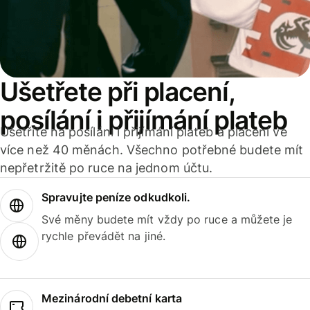
Ušetřete při placení,
posílání i přijímání plateb
Ušetříte na posílání i přijímání plateb a placení ve
více než 40 měnách. Všechno potřebné budete mít
nepřetržitě po ruce na jednom účtu.
Spravujte peníze odkudkoli.
Své měny budete mít vždy po ruce a můžete je
rychle převádět na jiné.
Mezinárodní debetní karta