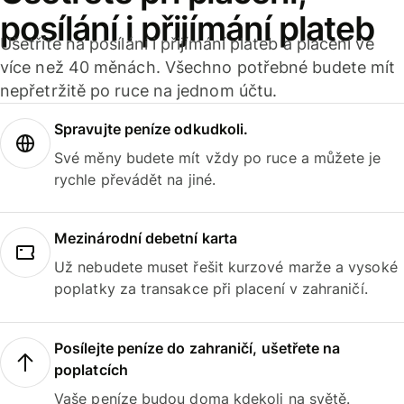
posílání i přijímání plateb
Ušetříte na posílání i přijímání plateb a placení ve
více než 40 měnách. Všechno potřebné budete mít
nepřetržitě po ruce na jednom účtu.
Spravujte peníze odkudkoli.
Své měny budete mít vždy po ruce a můžete je
rychle převádět na jiné.
Mezinárodní debetní karta
Už nebudete muset řešit kurzové marže a vysoké
poplatky za transakce při placení v zahraničí.
Posílejte peníze do zahraničí, ušetřete na
poplatcích
Vaše peníze budou doma kdekoli na světě.